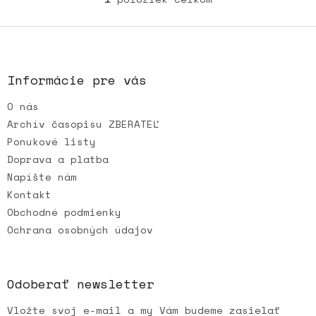
O
v
l
Z
á
á
d
p
a
ä
Informácie pre vás
c
t
i
O nás
i
e
e
p
Archív časopisu ZBERATEĽ
r
Ponukové listy
v
Doprava a platba
k
Napíšte nám
y
v
Kontakt
ý
Obchodné podmienky
p
Ochrana osobných údajov
i
s
u
Odoberať newsletter
Vložte svoj e-mail a my Vám budeme zasielať