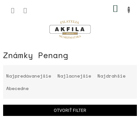
Prejsť
NÁKU
na
obsah
KOŠÍK
Známky Penang
R
a
Najpredávanejšie
Najlacnejšie
Najdrahšie
d
e
Abecedne
n
i
e
OTVORIŤ FILTER
p
r
V
o
ý
d
p