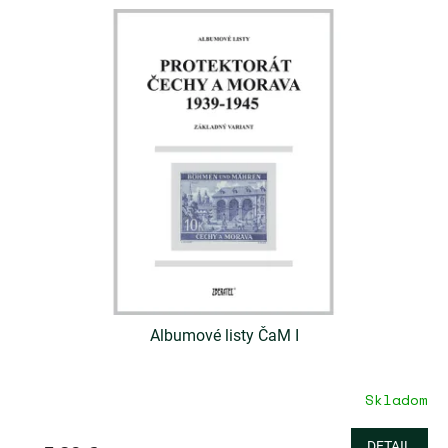
1,0
z
5
hviezdičiek.
Albumové listy ČaM I
Skladom
DETAIL