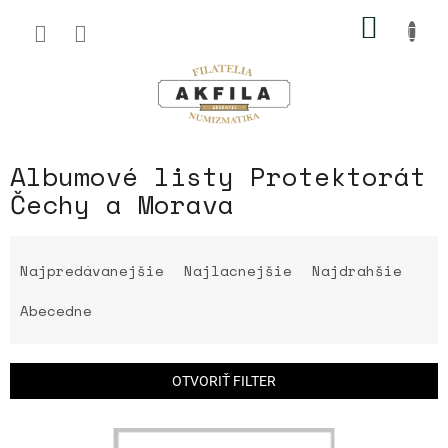
Prejsť
NÁKU
na
obsah
KOŠÍK
Albumové listy Protektorát
Čechy a Morava
R
a
Najpredávanejšie
Najlacnejšie
Najdrahšie
d
e
Abecedne
n
i
e
OTVORIŤ FILTER
p
r
V
o