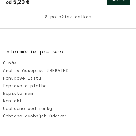
5,20 €
od
2
položiek celkom
O
v
l
Z
á
á
d
p
a
ä
Informácie pre vás
c
t
i
O nás
i
e
e
p
Archív časopisu ZBERATEĽ
r
Ponukové listy
v
Doprava a platba
k
Napíšte nám
y
v
Kontakt
ý
Obchodné podmienky
p
Ochrana osobných údajov
i
s
u