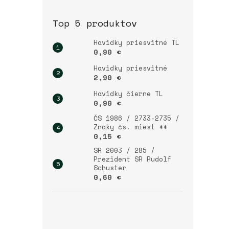
Top 5 produktov
Havidky priesvitné TL
0,90 €
Havidky priesvitné
2,90 €
Havidky čierne TL
0,90 €
ČS 1986 / 2733-2735 /
Znaky čs. miest **
0,15 €
SR 2003 / 285 /
Prezident SR Rudolf
Schuster
0,60 €