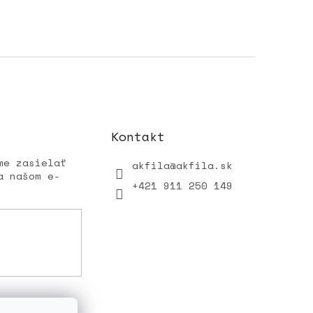
Kontakt
me zasielať
akfila
@
akfila.sk
a našom e-
+421 911 250 149