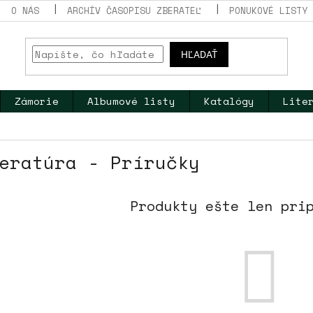
O NÁS
ARCHÍV ČASOPISU ZBERATEĽ
PONUKOVÉ LISTY
HĽADAŤ
Zámorie
Albumové listy
Katalógy
Lite
eratúra - Príručky
Produkty ešte len pri