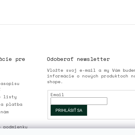
ácie pre
Odoberať newsletter
Vložte svoj e-mail a my Vám bude
informácie o nových produktoch n
shope.
časopisu
Ľ
Email
é listy
 a platba
PRIHLÁSIŤ SA
 nám
é podmienky
 osobných