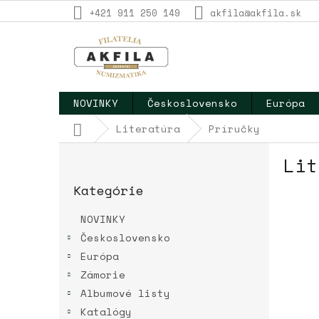
Prejsť
+421 911 250 149
akfila@akfila.sk
na
obsah
NOVINKY
Československo
Európa
Domov
Literatúra
Príručky
B
Lit
o
Preskočiť
č
Kategórie
kategórie
n
ý
NOVINKY
p
Československo
a
Európa
n
e
Zámorie
l
Albumové listy
Katalógy