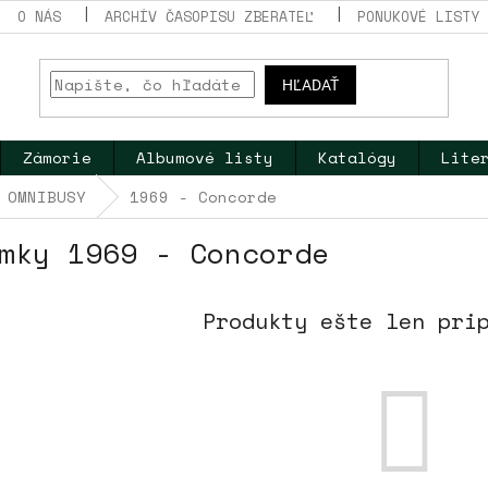
O NÁS
ARCHÍV ČASOPISU ZBERATEĽ
PONUKOVÉ LISTY
HĽADAŤ
Zámorie
Albumové listy
Katalógy
Lite
 OMNIBUSY
1969 - Concorde
mky 1969 - Concorde
Produkty ešte len pri