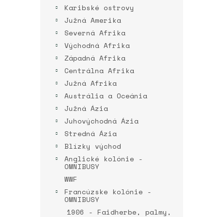
Karibské ostrovy
Južná Amerika
Severná Afrika
Východná Afrika
Západná Afrika
Centrálna Afrika
Južná Afrika
Austrália a Oceánia
Južná Ázia
Juhovýchodná Ázia
Stredná Ázia
Blízky východ
Anglické kolónie -
OMNIBUSY
WWF
Francúzske kolónie -
OMNIBUSY
1906 - Faidherbe, palmy,