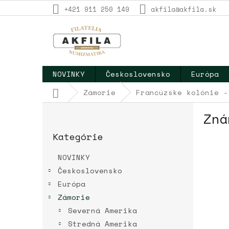
Prejsť
+421 911 250 149
akfila@akfila.sk
na
obsah
NOVINKY
Československo
Európa
Domov
Zámorie
Francúzske kolónie -
B
Zná
o
Preskočiť
č
Kategórie
kategórie
n
ý
NOVINKY
p
Československo
a
Európa
n
e
Zámorie
l
Severná Amerika
Stredná Amerika