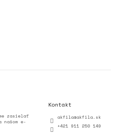
Kontakt
me zasielať
akfila
@
akfila.sk
a našom e-
+421 911 250 149