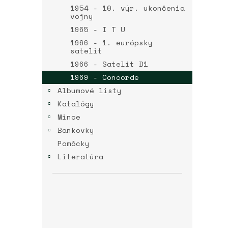
1954 - 10. výr. ukončenia
vojny
1965 - I T U
1966 - 1. európsky
satelit
1966 - Satelit D1
1969 - Concorde
Albumové listy
Katalógy
Mince
Bankovky
Pomôcky
Literatúra