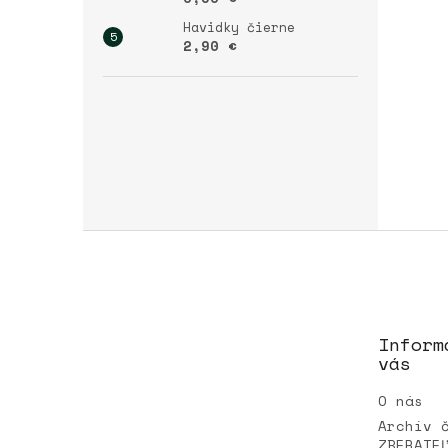
Havidky čierne
2,90 €
Z
á
p
ä
t
Inform
i
vás
e
O nás
Archív 
ZBERATE