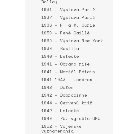
Ballay
1931 - Výstava Paríž
1937 - Výstava Paríž
1938 - P. a M. Curie
1939 - René Caillé
1939 - Výstava New York
1939 - Bastila
1940 - Letecké
1941 - Obrana ríše
1941 - Maršál Pétain
1941-1943 - Londres
1942 - Deťom
1942 - Dobročinné
1944 - Červený kríž
1942 - Letecké
1949 - 75. výročie UPU
1952 - Vojenské
vyznamenania