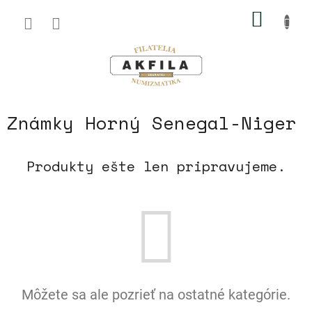
Prejsť
NÁKU
na
obsah
KOŠÍK
Známky Horný Senegal-Niger
Produkty ešte len pripravujeme.
Môžete sa ale pozrieť na ostatné kategórie.