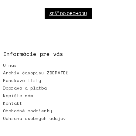
SPÄŤ DO OBCHODU
Z
á
p
ä
Informácie pre vás
t
O nás
i
e
Archív časopisu ZBERATEĽ
Ponukové listy
Doprava a platba
Napíšte nám
Kontakt
Obchodné podmienky
Ochrana osobných údajov