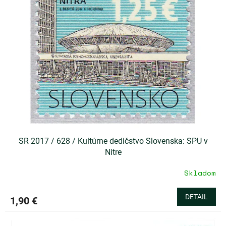
u
i
k
s
t
p
o
r
v
o
d
u
k
t
o
v
SR 2017 / 628 / Kultúrne dedičstvo Slovenska: SPU v
Nitre
Skladom
DETAIL
1,90 €