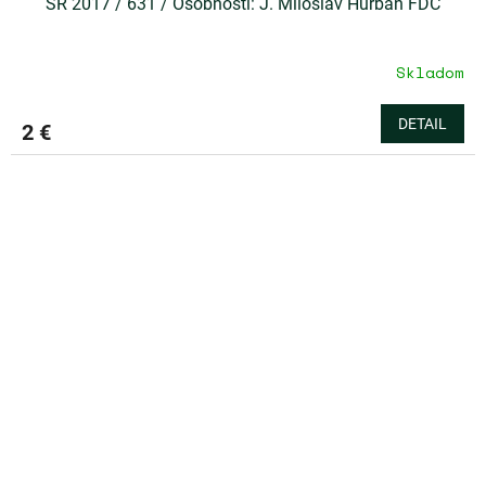
SR 2017 / 631 / Osobnosti: J. Miloslav Hurban FDC
Skladom
DETAIL
2 €