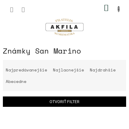
Prejsť
NÁKU
na
obsah
KOŠÍK
Známky San Marino
R
a
Najpredávanejšie
Najlacnejšie
Najdrahšie
d
e
Abecedne
n
i
e
OTVORIŤ FILTER
p
r
V
o
ý
d
p