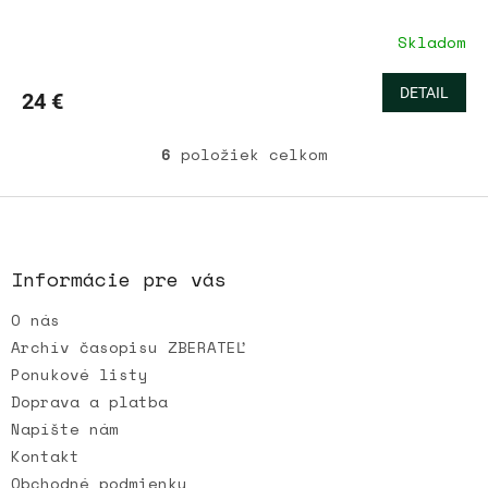
Skladom
DETAIL
24 €
6
položiek celkom
O
v
l
Z
á
á
d
p
a
ä
Informácie pre vás
c
t
i
O nás
i
e
e
p
Archív časopisu ZBERATEĽ
r
Ponukové listy
v
Doprava a platba
k
Napíšte nám
y
v
Kontakt
ý
Obchodné podmienky