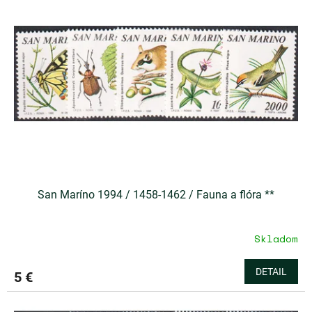
u
i
k
s
t
p
o
r
v
o
d
u
k
t
o
v
San Maríno 1994 / 1458-1462 / Fauna a flóra **
Skladom
DETAIL
5 €