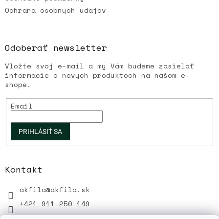
p
Ochrana osobných údajov
i
s
u
Odoberať newsletter
Vložte svoj e-mail a my Vám budeme zasielať
informácie o nových produktoch na našom e-
shope.
Email
PRIHLÁSIŤ SA
Kontakt
akfila
@
akfila.sk
+421 911 250 149