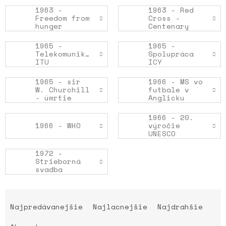
1963 -
1963 - Red
Freedom from
Cross -
hunger
Centenary
1965 -
1965 -
Telekomunikácie
Spolupráca
ITU
ICY
1965 - sir
1966 - MS vo
W. Churchill
futbale v
- úmrtie
Anglicku
1966 - 20.
1966 - WHO
výročie
UNESCO
1972 -
Strieborná
svadba
R
a
Najpredávanejšie
Najlacnejšie
Najdrahšie
d