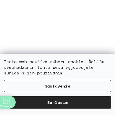
Tento web používa súbory cookie. Ďalším
prechádzaním tohto webu vyjadrujete
súhlas s ich používaním.
Falkland Islands 1972 / 0218-0219 / Strieborná svadba
Nastavenie
**
Skladom
bne
Súhlasím
Zobraziť
DETAIL
1,30 €
4:00