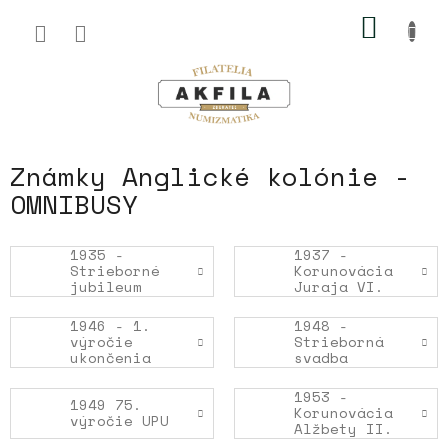
Prejsť
NÁKU
na
obsah
KOŠÍK
Známky Anglické kolónie -
OMNIBUSY
1935 -
1937 -
Strieborné
Korunovácia
jubileum
Juraja VI.
1946 - 1.
1948 -
výročie
Strieborná
ukončenia
svadba
II. sv.
vojny
1953 -
1949 75.
Korunovácia
výročie UPU
Alžbety II.