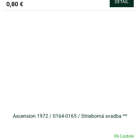
DETAIL
0,80 €
je
4,0
z
5
hviezdičiek.
Ascension 1972 / 0164-0165 / Strieborná svadba **
Skladom