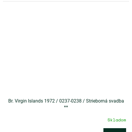
Br. Virgin Islands 1972 / 0237-0238 / Strieborná svadba
**
Skladom
Priemerné
hodnotenie
produktu