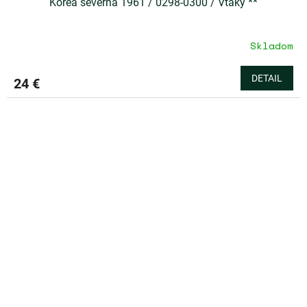
Kórea severná 1961 / 0298-0300 / Vtáky **
Skladom
DETAIL
24 €