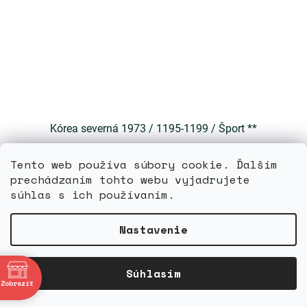
Kórea severná 1973 / 1195-1199 / Šport **
Tento web používa súbory cookie. Ďalším
Skladom
prechádzaním tohto webu vyjadrujete
súhlas s ich používaním.
DETAIL
5,20 €
Nastavenie
bne
Súhlasím
Zobraziť
4:00