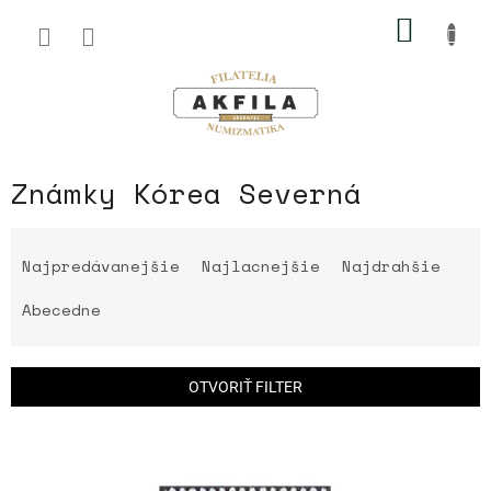
Prejsť
NÁKU
na
obsah
KOŠÍK
Známky Kórea Severná
R
a
Najpredávanejšie
Najlacnejšie
Najdrahšie
d
e
Abecedne
n
i
e
OTVORIŤ FILTER
p
r
V
o
ý
d
p