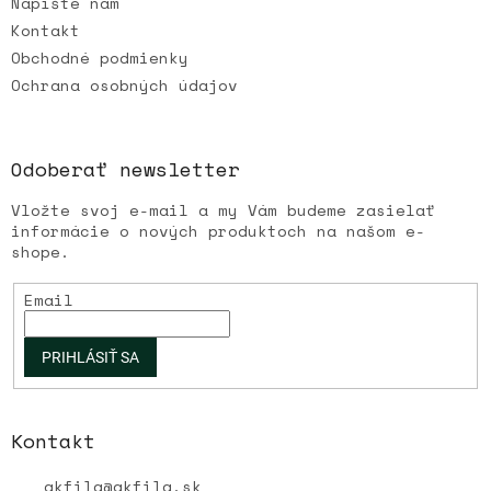
Napíšte nám
y
v
Kontakt
ý
Obchodné podmienky
p
Ochrana osobných údajov
i
s
u
Odoberať newsletter
Vložte svoj e-mail a my Vám budeme zasielať
informácie o nových produktoch na našom e-
shope.
Email
PRIHLÁSIŤ SA
Kontakt
akfila
@
akfila.sk