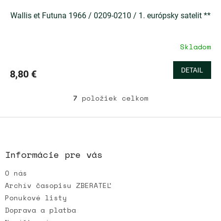
Wallis et Futuna 1966 / 0209-0210 / 1. európsky satelit **
Skladom
DETAIL
8,80 €
7
položiek celkom
O
v
l
Z
á
á
d
p
a
ä
Informácie pre vás
c
t
i
O nás
i
e
e
p
Archív časopisu ZBERATEĽ
r
Ponukové listy
v
Doprava a platba
k