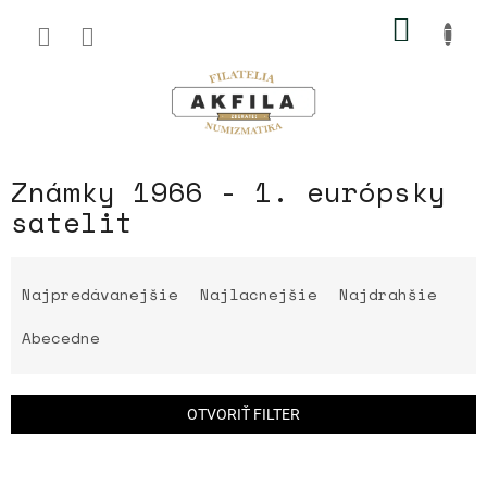
Prejsť
NÁKU
na
obsah
KOŠÍK
Známky 1966 - 1. európsky
satelit
R
a
Najpredávanejšie
Najlacnejšie
Najdrahšie
d
e
Abecedne
n
i
e
OTVORIŤ FILTER
p
r
V
o