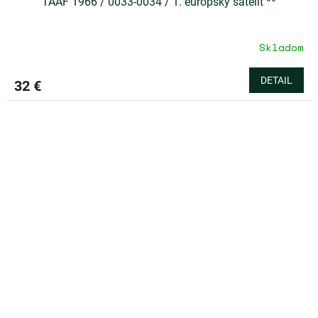
TAAF 1966 / 0033-0034 / 1. európsky satelit **
Skladom
DETAIL
32 €