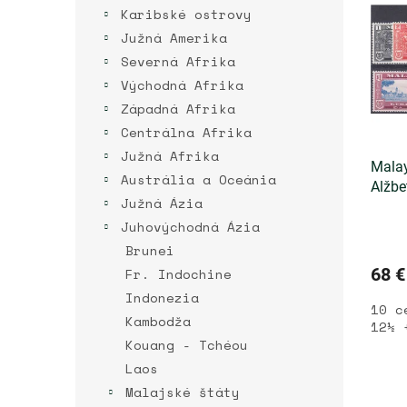
r
p
Karibské ostrovy
o
i
d
Južná Amerika
s
u
Severná Afrika
p
k
Východná Afrika
r
t
o
Západná Afrika
o
d
Centrálna Afrika
v
u
Južná Afrika
k
Malay
Austrália a Oceánia
t
Alžbet
Južná Ázia
o
v
Juhovýchodná Ázia
Brunei
68 €
Fr. Indochine
Indonezia
10 c
Kambodža
12½ 
Kouang - Tchéou
Laos
Malajské štáty