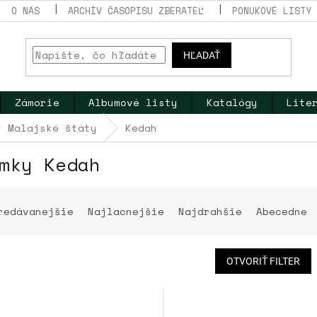
O NÁS
ARCHÍV ČASOPISU ZBERATEĽ
PONUKOVÉ LISTY
HĽADAŤ
Zámorie
Albumové listy
Katalógy
Lite
Malajské štáty
Kedah
mky Kedah
redávanejšie
Najlacnejšie
Najdrahšie
Abecedne
OTVORIŤ FILTER