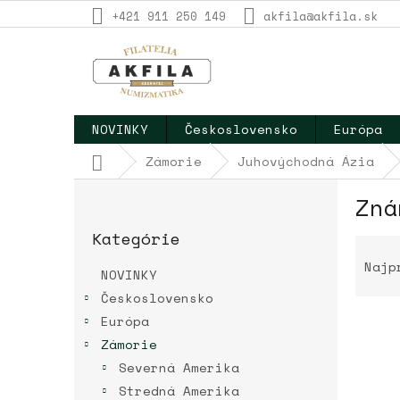
Prejsť
+421 911 250 149
akfila@akfila.sk
na
obsah
NOVINKY
Československo
Európa
Domov
Zámorie
Juhovýchodná Ázia
B
Zná
o
Preskočiť
č
Kategórie
kategórie
R
n
a
ý
Najp
NOVINKY
d
p
Československo
e
a
n
Európa
n
i
e
Zámorie
e
l
V
Severná Amerika
p
ý
Stredná Amerika