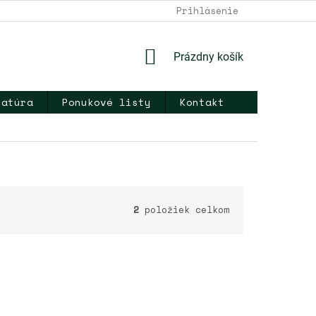
DOPRAVA A PLATBA
NAPÍŠTE NÁM
Prihlásenie
KONTAKT
OB
NÁKUPNÝ
Prázdny košík
KOŠÍK
ratúra
Ponukové listy
Kontakt
2
položiek celkom