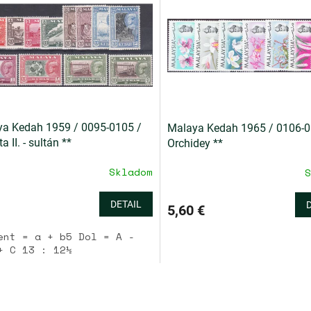
a Kedah 1959 / 0095-0105 /
Malaya Kedah 1965 / 0106-0
a II. - sultán **
Orchidey **
Skladom
S
DETAIL
5,60 €
ent = a + b5 Dol = A -
+ C 13 : 12½
O
v
l