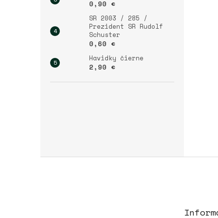
0,90 €
SR 2003 / 285 /
Prezident SR Rudolf
Schuster
0,60 €
Havidky čierne
2,90 €
Z
á
p
ä
t
Inform
i