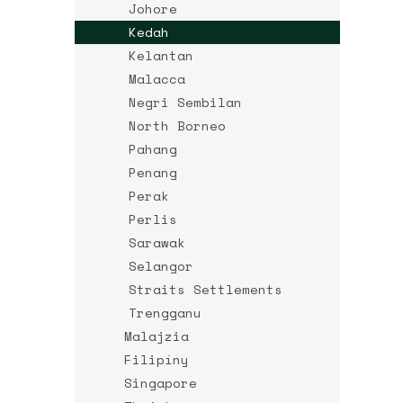
Johore
Kedah
Kelantan
Malacca
Negri Sembilan
North Borneo
Pahang
Penang
Perak
Perlis
Sarawak
Selangor
Straits Settlements
Trengganu
Malajzia
Filipíny
Singapore