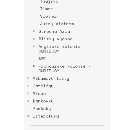
Thajsko
Timor
Vietnam
Južný Vietnam
Stredná Ázia
Blízky východ
Anglické kolónie -
OMNIBUSY
WWF
Francúzske kolónie -
OMNIBUSY
Albumové listy
Katalógy
Mince
Bankovky
Pomôcky
Literatúra