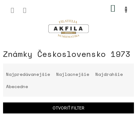
Prejsť
NÁKU
na
obsah
KOŠÍK
Známky Československo 1973
R
a
Najpredávanejšie
Najlacnejšie
Najdrahšie
d
e
Abecedne
n
i
e
OTVORIŤ FILTER
p
r
V
o
ý
d
p