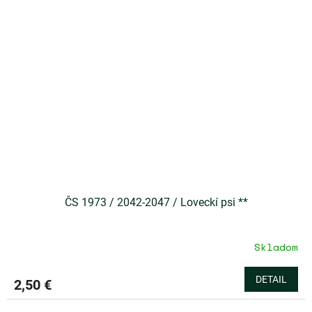
ČS 1973 / 2042-2047 / Loveckí psi **
Skladom
Priemerné
hodnotenie
produktu
DETAIL
2,50 €
je
5,0