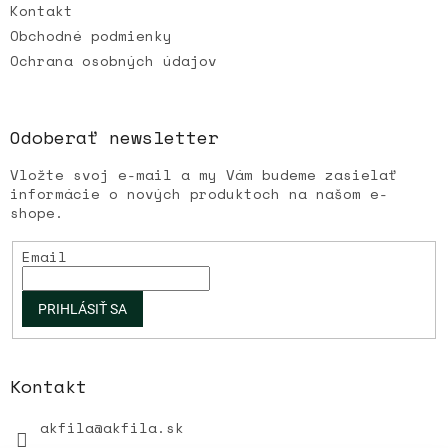
v
Kontakt
ý
Obchodné podmienky
p
Ochrana osobných údajov
i
s
u
Odoberať newsletter
Vložte svoj e-mail a my Vám budeme zasielať
informácie o nových produktoch na našom e-
shope.
Email
PRIHLÁSIŤ SA
Kontakt
akfila
@
akfila.sk