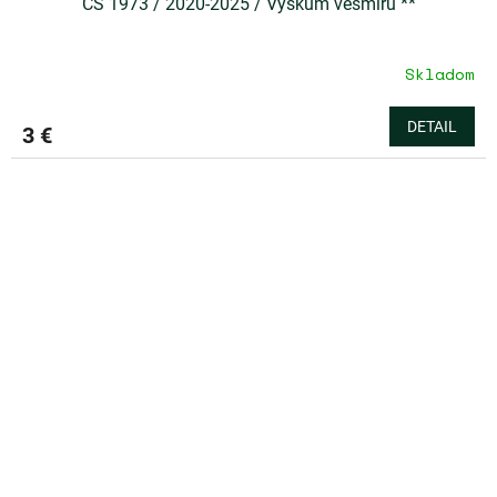
ČS 1973 / 2020-2025 / Výskum vesmíru **
Skladom
DETAIL
3 €