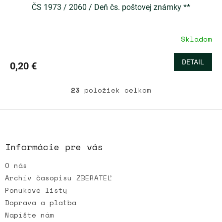
ČS 1973 / 2060 / Deň čs. poštovej známky **
Skladom
DETAIL
0,20 €
23
položiek celkom
O
v
l
Z
á
á
d
p
a
ä
Informácie pre vás
c
t
i
O nás
i
e
e
p
Archív časopisu ZBERATEĽ
r
Ponukové listy
v
Doprava a platba
k
Napíšte nám
y