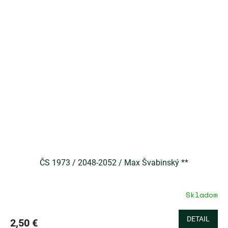
z
5
hviezdičiek.
ČS 1973 / 2048-2052 / Max Švabinský **
Skladom
DETAIL
2,50 €