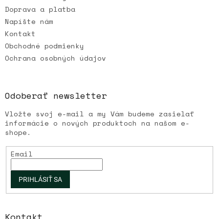
v
Doprava a platba
k
Napíšte nám
y
v
Kontakt
ý
Obchodné podmienky
p
Ochrana osobných údajov
i
s
u
Odoberať newsletter
Vložte svoj e-mail a my Vám budeme zasielať
informácie o nových produktoch na našom e-
shope.
Email
PRIHLÁSIŤ SA
Kontakt