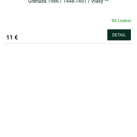
Grenada 1986 / 1448-1451 / Vtáky **
Skladom
DETAIL
11 €