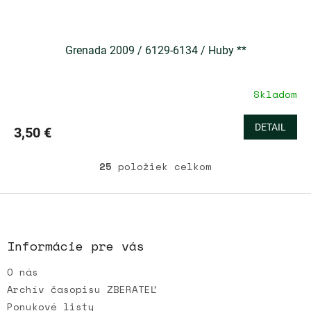
Grenada 2009 / 6129-6134 / Huby **
Skladom
DETAIL
3,50 €
25
položiek celkom
O
v
l
Z
á
á
d
p
a
ä
Informácie pre vás
c
t
i
O nás
i
e
e
p
Archív časopisu ZBERATEĽ
r
Ponukové listy