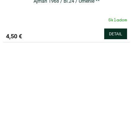
Ajman 1968 / Bl.24 / Umenie **
Skladom
DETAIL
4,50 €