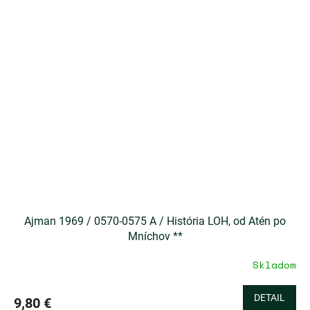
Ajman 1969 / 0570-0575 A / História LOH, od Atén po
Mníchov **
Skladom
DETAIL
9,80 €