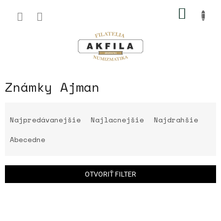
Prejsť
NÁKU
na
obsah
KOŠÍK
Známky Ajman
R
a
Najpredávanejšie
Najlacnejšie
Najdrahšie
d
e
Abecedne
n
i
e
OTVORIŤ FILTER
p
r
V
o
ý
d
p