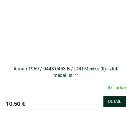
Ajman 1969 / 0448-0453 B / LOH Mexiko (II) - zlatí
medailisti **
Skladom
DETAIL
10,50 €