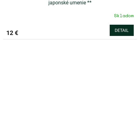
japonské umenie **
Skladom
DETAIL
12 €