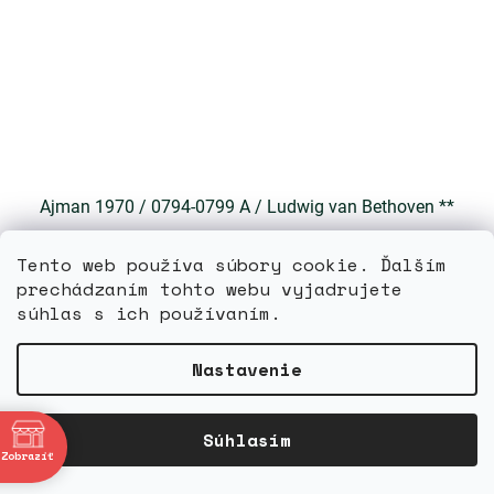
Ajman 1970 / 0794-0799 A / Ludwig van Bethoven **
Tento web používa súbory cookie. Ďalším
Skladom
prechádzaním tohto webu vyjadrujete
súhlas s ich používaním.
DETAIL
3,20 €
Nastavenie
bne
Súhlasím
Zobraziť
4:00