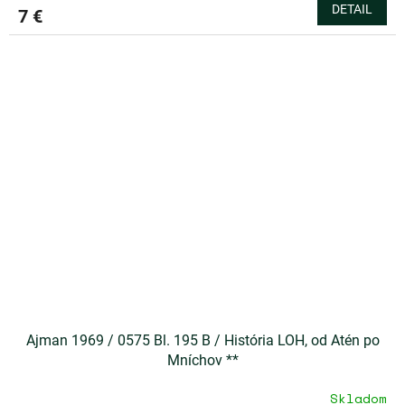
DETAIL
7 €
Ajman 1969 / 0575 Bl. 195 B / História LOH, od Atén po
Mníchov **
Skladom