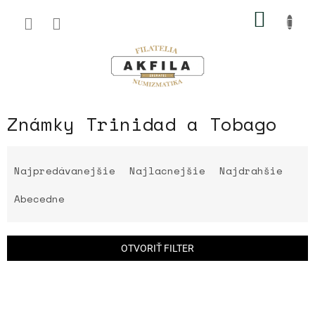
Prejsť
NÁKU
na
obsah
KOŠÍK
Známky Trinidad a Tobago
R
a
Najpredávanejšie
Najlacnejšie
Najdrahšie
d
e
Abecedne
n
i
e
OTVORIŤ FILTER
p
r
V
o
ý
d
p