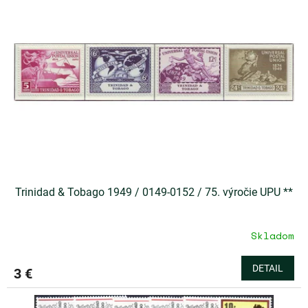
u
i
k
s
t
p
o
r
v
o
d
u
k
t
o
v
Trinidad & Tobago 1949 / 0149-0152 / 75. výročie UPU **
Skladom
DETAIL
3 €