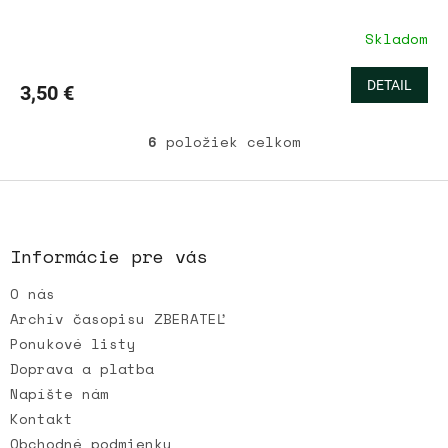
Skladom
DETAIL
3,50 €
6
položiek celkom
O
v
l
Z
á
á
d
p
a
ä
Informácie pre vás
c
t
i
O nás
i
e
e
p
Archív časopisu ZBERATEĽ
r
Ponukové listy
v
Doprava a platba
k
Napíšte nám
y
v
Kontakt
ý
Obchodné podmienky