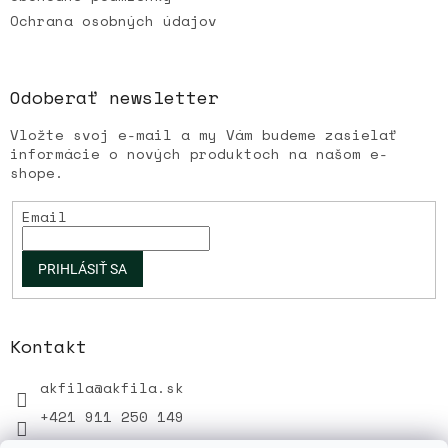
p
Ochrana osobných údajov
i
s
u
Odoberať newsletter
Vložte svoj e-mail a my Vám budeme zasielať
informácie o nových produktoch na našom e-
shope.
Email
PRIHLÁSIŤ SA
Kontakt
akfila
@
akfila.sk
+421 911 250 149