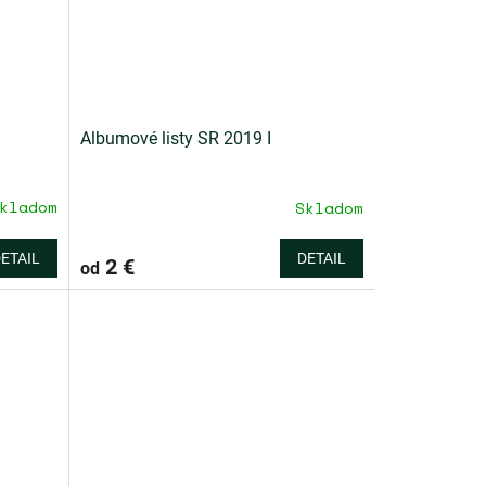
Albumové listy SR 2019 I
kladom
Skladom
ETAIL
DETAIL
2 €
od