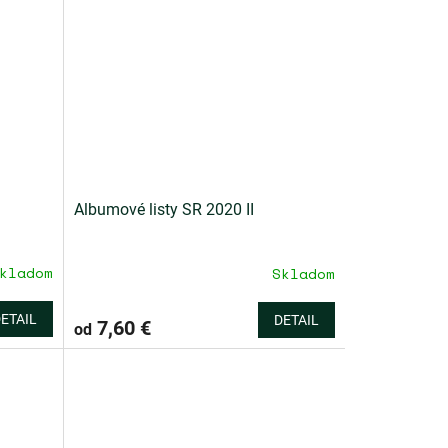
Albumové listy SR 2020 II
kladom
Skladom
Priemerné
hodnotenie
produktu
ETAIL
DETAIL
7,60 €
od
je
4,5
z
5
hviezdičiek.