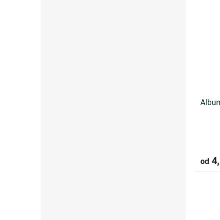
Album
4,
od