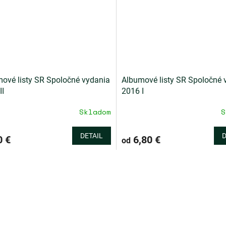
ové listy SR Spoločné vydania
Albumové listy SR Spoločné 
II
2016 I
Skladom
S
DETAIL
D
 €
6,80 €
od