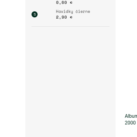
0,60 €
Havidky čierne
2,90 €
Album
2000 