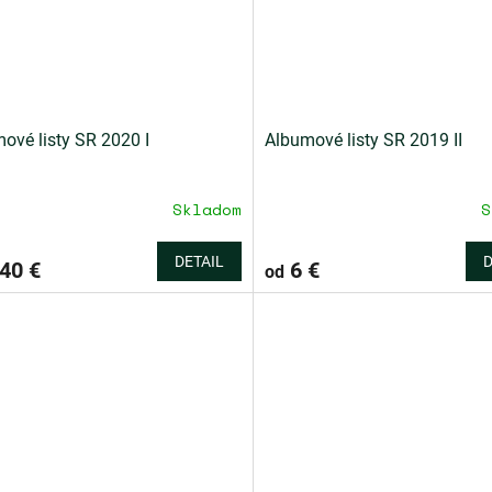
ové listy SR 2020 I
Albumové listy SR 2019 II
Skladom
S
DETAIL
D
40 €
6 €
od