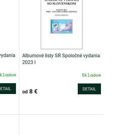
vydania
Albumové listy SR Spoločné vydania
2023 I
kladom
Skladom
ETAIL
DETAIL
8 €
od