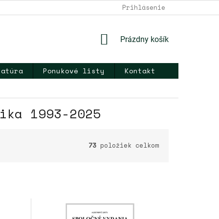
DOPRAVA A PLATBA
NAPÍŠTE NÁM
Prihlásenie
KONTAKT
OB
NÁKUPNÝ
Prázdny košík
KOŠÍK
ratúra
Ponukové listy
Kontakt
ika 1993-2025
73
položiek celkom