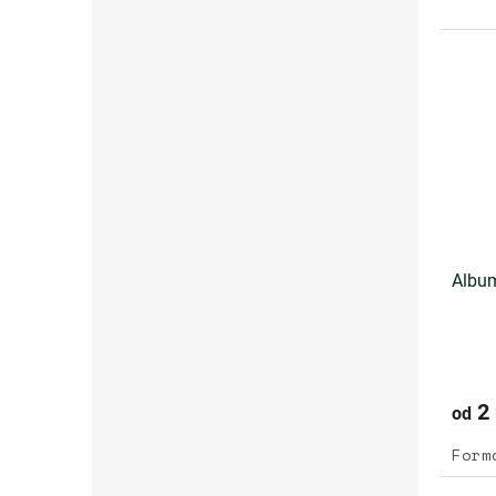
Album
2 
od
Form