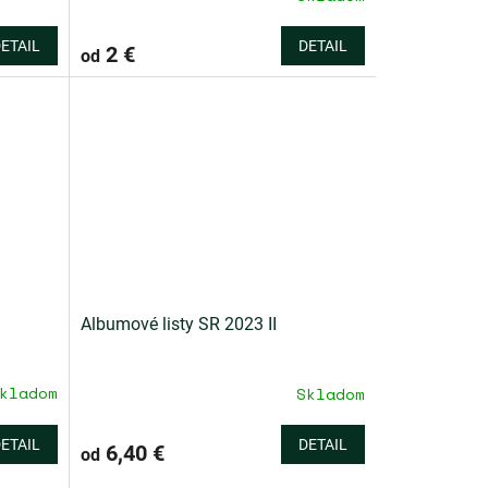
ETAIL
DETAIL
2 €
od
Albumové listy SR 2023 II
kladom
Skladom
ETAIL
DETAIL
6,40 €
od