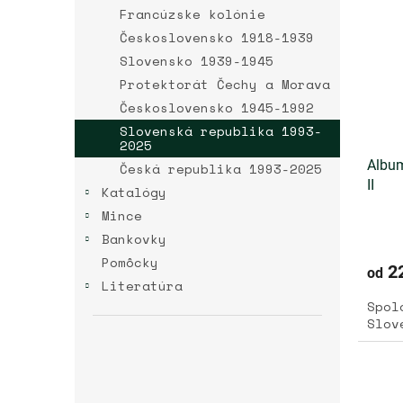
r
p
Francúzske kolónie
o
i
d
Československo 1918-1939
s
u
Slovensko 1939-1945
p
k
Protektorát Čechy a Morava
r
t
o
Československo 1945-1992
o
d
Slovenská republika 1993-
v
u
2025
k
Album
Česká republika 1993-2025
t
II
Katalógy
o
Mince
v
Bankovky
Pomôcky
22
od
Literatúra
Spol
Slov