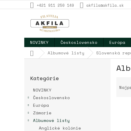
Prejsť
+421 911 250 149
akfila@akfila.sk
na
obsah
NOVINKY
Československo
Európa
Domov
Albumové listy
Slovenská rep
B
Alb
o
Preskočiť
č
Kategórie
kategórie
R
n
a
ý
Najp
NOVINKY
d
p
Československo
e
a
n
Európa
n
i
e
Zámorie
e
l
V
Albumové listy
p
ý
Anglické kolónie