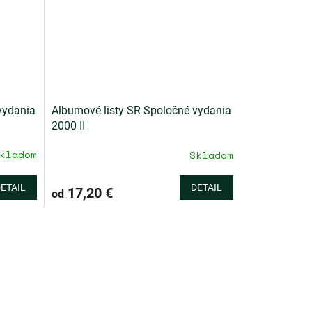
vydania
Albumové listy SR Spoločné vydania
2000 II
kladom
Skladom
ETAIL
DETAIL
17,20 €
od