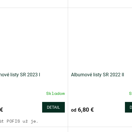
ové listy SR 2023 I
Albumové listy SR 2022 II
Skladom
S
DETAIL
D
€
6,80 €
od
át POFIS už je.