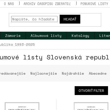
O NÁS
ARCHÍV ČASOPISU ZBERATEĽ
PONUKOVÉ LISTY
HĽADAŤ
Zámorie
Albumové listy
Katalógy
Lite
ublika 1993-2025
umové listy Slovenská republ
redávanejšie
Najlacnejšie
Najdrahšie
Abecedne
OTVORIŤ FILTER