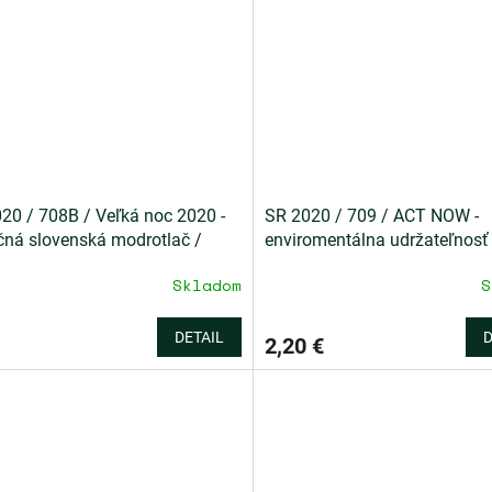
20 / 708B / Veľká noc 2020 -
SR 2020 / 709 / ACT NOW -
čná slovenská modrotlač /
enviromentálna udržateľnosť
ka zo ZZ
Skladom
S
DETAIL
D
2,20 €