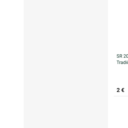
SR 20
Tradi
znám
2 €