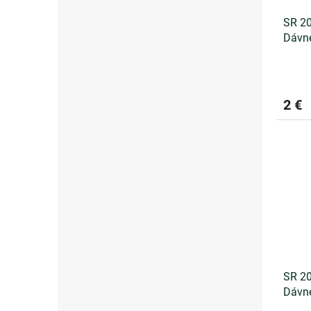
SR 20
Dávne
FDC
2 €
SR 20
Dávne
znám