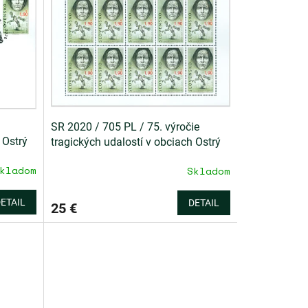
SR 2020 / 705 PL / 75. výročie
 Ostrý
tragických udalostí v obciach Ostrý
Grúň a Kľak
kladom
Skladom
ETAIL
DETAIL
25 €