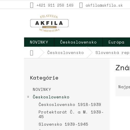
Prejsť
+421 911 250 149
akfila@akfila.sk
na
obsah
NOVINKY
Československo
Európa
Domov
Československo
Slovenská rep
B
Zná
o
Preskočiť
č
Kategórie
kategórie
R
n
a
ý
Najp
NOVINKY
d
p
Československo
e
a
n
Československo 1918-1939
n
i
e
Protektorát Č. a M. 1939-
e
45
l
V
p
Slovensko 1939-1945
ý