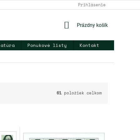
DOPRAVA A PLATBA
NAPÍŠTE NÁM
Prihlásenie
KONTAKT
OB
NÁKUPNÝ
Prázdny košík
KOŠÍK
ratúra
Ponukové listy
Kontakt
61
položiek celkom