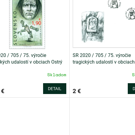
20 / 705 / 75. výročie
SR 2020 / 705 / 75. výročie
ckých udalostí v obciach Ostrý
tragických udalostí v obciach
a Kľak
Grúň a Kľak / FDC
Skladom
S
DETAIL
D
 €
2 €