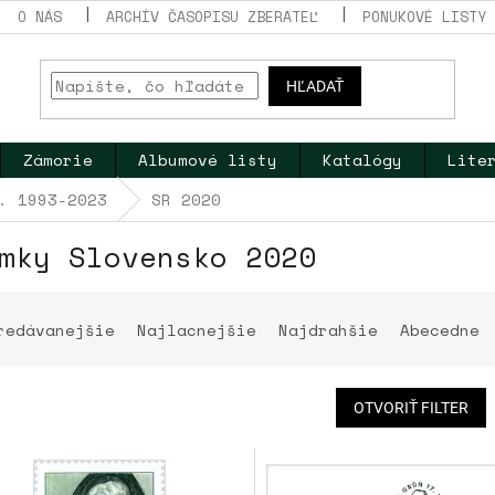
O NÁS
ARCHÍV ČASOPISU ZBERATEĽ
PONUKOVÉ LISTY
HĽADAŤ
Zámorie
Albumové listy
Katalógy
Lite
. 1993-2023
SR 2020
mky Slovensko 2020
redávanejšie
Najlacnejšie
Najdrahšie
Abecedne
OTVORIŤ FILTER