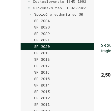
r
Československo 1945-1992
p
o
i
Slovenská rep. 1993-2023
d
s
Spoločné vydania so SR
u
p
SR 2024
k
r
t
SR 2023
o
o
SR 2022
d
v
u
SR 2021
k
SR 20
SR 2020
t
tragi
SR 2019
o
Grúň 
SR 2018
v
SR 2017
SR 2016
2,50
SR 2015
SR 2014
SR 2013
SR 2012
SR 2011
SR 2010