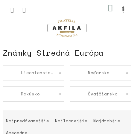
Prejsť
NÁKU
na
obsah
KOŠÍK
Známky Stredná Európa
Liechtenstein
Maďarsko
Rakúsko
Švajčiarsko
R
a
Najpredávanejšie
Najlacnejšie
Najdrahšie
d
e
Abecedne