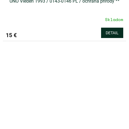
UNO Viedeň 1993 / 0143-0146 PL / ochrana prírody **
Skladom
DETAIL
15 €