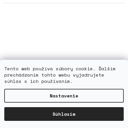
Tento web používa súbory cookie. Ďalším
prechádzaním tohto webu vyjadrujete
súhlas s ich používaním.
Nastavenie
Švajčiarsko 1928 / 0226 / Krajinky - výstava poštových
známok *
Súhlasím
Skladom