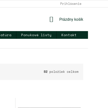
DOPRAVA A PLATBA
NAPÍŠTE NÁM
Prihlásenie
KONTAKT
OB
NÁKUPNÝ
Prázdny košík
KOŠÍK
ratúra
Ponukové listy
Kontakt
82
položiek celkom