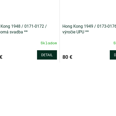
Kong 1948 / 0171-0172 /
Hong Kong 1949 / 0173-0176
borná svadba **
výročie UPU **
Skladom
S
DETAIL
D
€
80 €