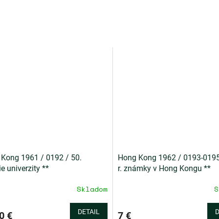
Kong 1961 / 0192 / 50.
Hong Kong 1962 / 0193-0195
e univerzity **
r. známky v Hong Kongu **
Skladom
S
DETAIL
D
0 €
7 €