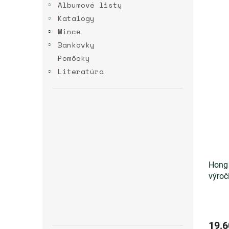
Albumové listy
Katalógy
Mince
Bankovky
Pomôcky
Literatúra
Hong 
výroči
19,6