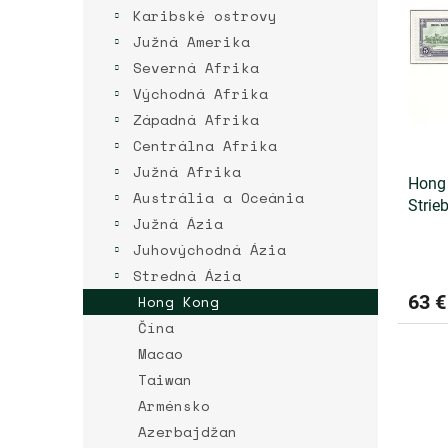
r
p
Karibské ostrovy
o
i
d
Južná Amerika
s
u
Severná Afrika
p
k
Východná Afrika
r
t
o
Západná Afrika
o
d
Centrálna Afrika
v
u
Južná Afrika
k
Hong 
Austrália a Oceánia
t
Strie
Južná Ázia
o
v
Juhovýchodná Ázia
Stredná Ázia
63 €
Hong Kong
Čína
Macao
Taiwan
Arménsko
Azerbajdžan