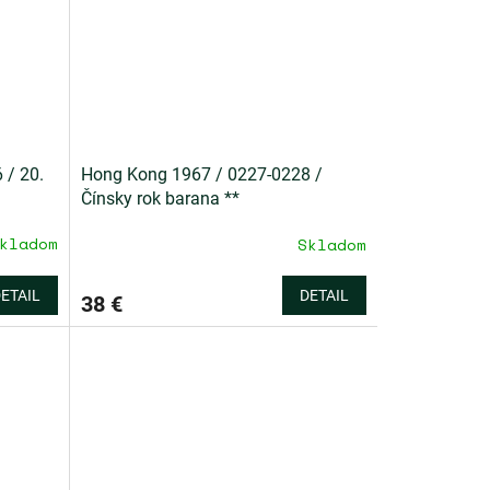
 / 20.
Hong Kong 1967 / 0227-0228 /
Čínsky rok barana **
kladom
Skladom
ETAIL
DETAIL
38 €