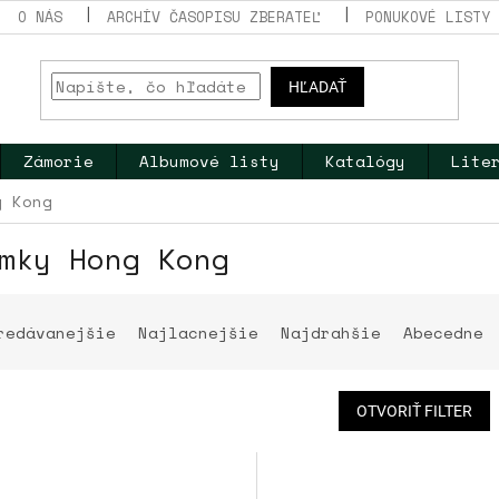
O NÁS
ARCHÍV ČASOPISU ZBERATEĽ
PONUKOVÉ LISTY
HĽADAŤ
Zámorie
Albumové listy
Katalógy
Lite
g Kong
mky Hong Kong
redávanejšie
Najlacnejšie
Najdrahšie
Abecedne
OTVORIŤ FILTER