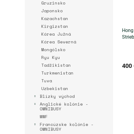
Gruzinsko
Japonsko
Kazachstan
Kirgizstan
Hong 
Kórea Južná
Strie
Kórea Severná
Mongólsko
Ryu Kyu
Tadžikistan
400 
Turkmenistan
Tuva
Uzbekistan
Blízky východ
Anglické kolónie -
OMNIBUSY
WWF
Francúzske kolónie -
OMNIBUSY