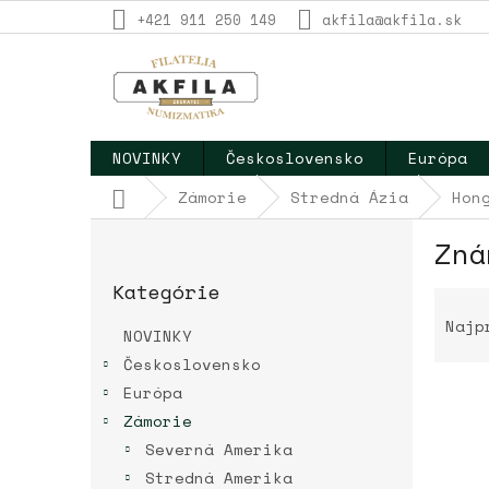
Prejsť
+421 911 250 149
akfila@akfila.sk
na
obsah
NOVINKY
Československo
Európa
Domov
Zámorie
Stredná Ázia
Hon
B
Zná
o
Preskočiť
č
Kategórie
kategórie
R
n
a
ý
Najp
NOVINKY
d
p
Československo
e
a
n
Európa
n
i
e
Zámorie
e
l
V
Severná Amerika
p
ý
Stredná Amerika