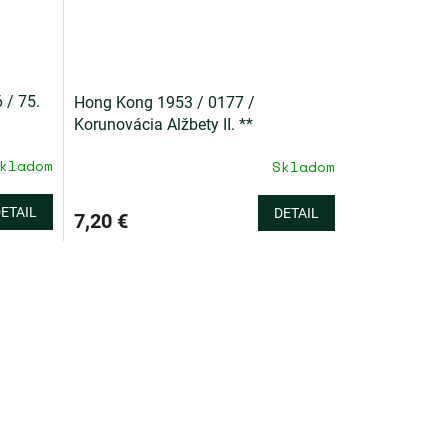
 / 75.
Hong Kong 1953 / 0177 /
Korunovácia Alžbety II. **
kladom
Skladom
ETAIL
DETAIL
7,20 €