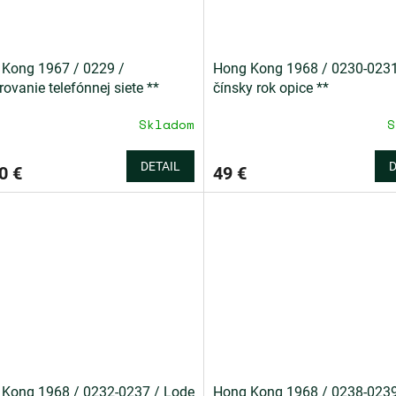
Kong 1967 / 0229 /
Hong Kong 1968 / 0230-0231
rovanie telefónnej siete **
čínsky rok opice **
Skladom
S
DETAIL
D
0 €
49 €
Kong 1968 / 0232-0237 / Lode
Hong Kong 1968 / 0238-0239