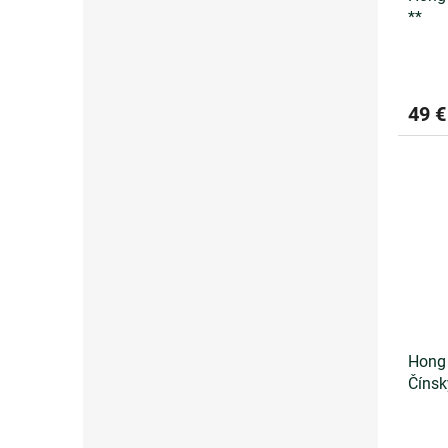
**
49 €
Hong 
Čínsk