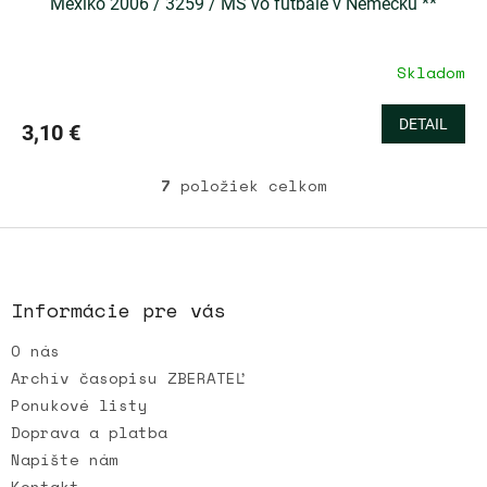
Mexiko 2006 / 3259 / MS vo futbale v Nemecku **
Skladom
DETAIL
3,10 €
7
položiek celkom
O
v
l
Z
á
á
d
p
a
ä
Informácie pre vás
c
t
i
O nás
i
e
e
p
Archív časopisu ZBERATEĽ
r
Ponukové listy
v
Doprava a platba
k
Napíšte nám
y
v
Kontakt