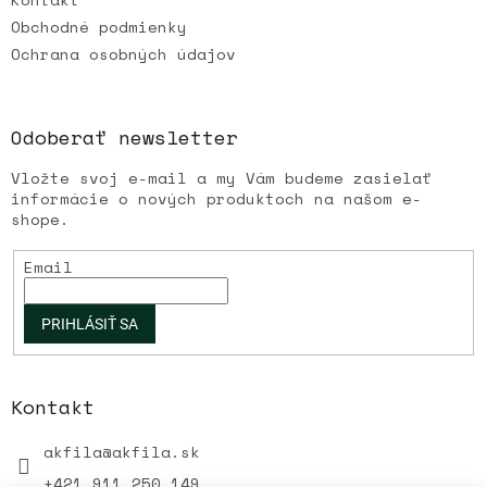
ý
Obchodné podmienky
p
Ochrana osobných údajov
i
s
u
Odoberať newsletter
Vložte svoj e-mail a my Vám budeme zasielať
informácie o nových produktoch na našom e-
shope.
Email
PRIHLÁSIŤ SA
Kontakt
akfila
@
akfila.sk
+421 911 250 149