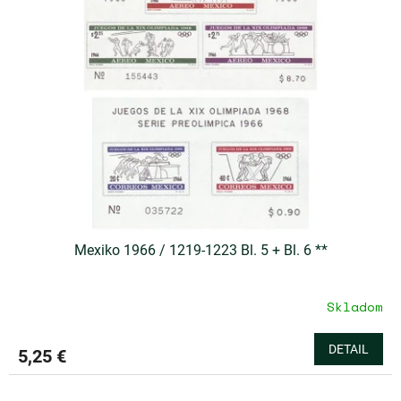
u
i
k
s
t
p
o
r
v
o
d
u
k
t
o
v
Mexiko 1966 / 1219-1223 Bl. 5 + Bl. 6 **
Skladom
DETAIL
5,25 €