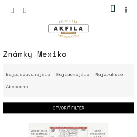
Prejsť
NÁKU
na
obsah
KOŠÍK
Známky Mexiko
R
a
Najpredávanejšie
Najlacnejšie
Najdrahšie
d
e
Abecedne
n
i
e
OTVORIŤ FILTER
p
r
V
o
ý
d
p