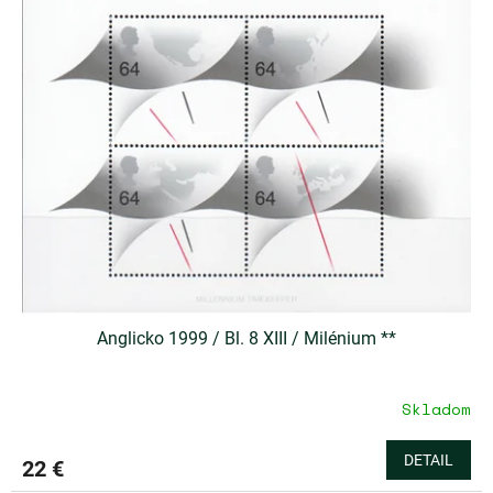
Anglicko 1999 / Bl. 8 XIII / Milénium **
Skladom
DETAIL
22 €