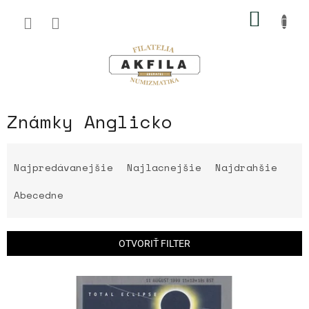
Prejsť
NÁKU
na
obsah
KOŠÍK
Známky Anglicko
R
a
Najpredávanejšie
Najlacnejšie
Najdrahšie
d
e
Abecedne
n
i
e
OTVORIŤ FILTER
p
r
V
o
ý
d
p