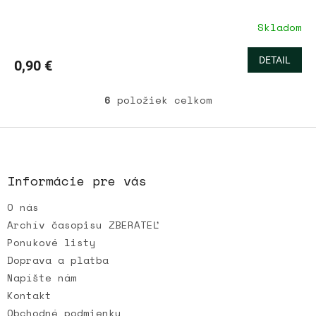
Skladom
DETAIL
0,90 €
6
položiek celkom
O
v
l
Z
á
á
d
p
a
ä
Informácie pre vás
c
t
i
O nás
i
e
e
p
Archív časopisu ZBERATEĽ
r
Ponukové listy
v
Doprava a platba
k
Napíšte nám
y
v
Kontakt
ý
Obchodné podmienky