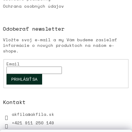
p
Ochrana osobných údajov
i
s
u
Odoberať newsletter
Vložte svoj e-mail a my Vám budeme zasielať
informácie o nových produktoch na našom e-
shope.
Email
PRIHLÁSIŤ SA
Kontakt
akfila
@
akfila.sk
+421 911 250 149