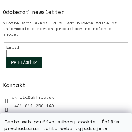
u
Odoberať newsletter
Vložte svoj e-mail a my Vám budeme zasielať
informácie o nových produktoch na našom e-
shope.
Email
PRIHLÁSIŤ SA
Kontakt
akfila
@
akfila.sk
+421 911 250 149
Tento web používa súbory cookie. Ďalším
prechádzaním tohto webu vyjadrujete