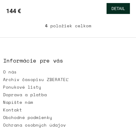
DETAIL
144 €
4
položiek celkom
O
v
l
Z
á
á
d
p
a
ä
Informácie pre vás
c
t
i
O nás
i
e
e
p
Archív časopisu ZBERATEĽ
r
Ponukové listy
v
Doprava a platba
k
Napíšte nám
y
v
Kontakt
ý
Obchodné podmienky
p
Ochrana osobných údajov
i
s