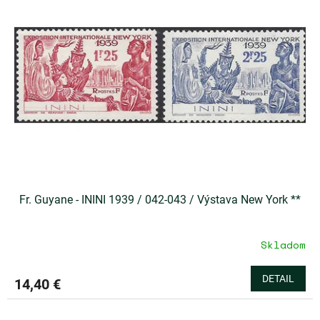
u
i
k
s
t
p
o
r
v
o
d
u
k
t
o
v
Fr. Guyane - ININI 1939 / 042-043 / Výstava New York **
Skladom
DETAIL
14,40 €