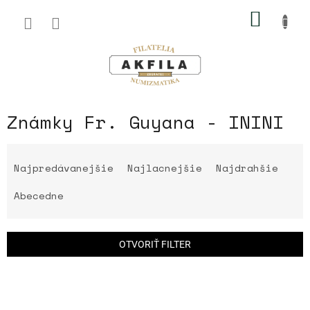
Prejsť
NÁKU
na
obsah
KOŠÍK
Známky Fr. Guyana - ININI
R
a
Najpredávanejšie
Najlacnejšie
Najdrahšie
d
e
Abecedne
n
i
e
OTVORIŤ FILTER
p
r
V
o
ý
d
p