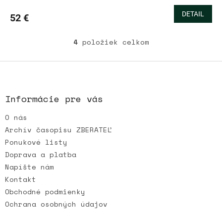
DETAIL
52 €
4
položiek celkom
O
v
l
Z
á
á
d
p
a
ä
Informácie pre vás
c
t
i
O nás
i
e
e
p
Archív časopisu ZBERATEĽ
r
Ponukové listy
v
Doprava a platba
k
Napíšte nám
y
v
Kontakt
ý
Obchodné podmienky
p
Ochrana osobných údajov
i
s