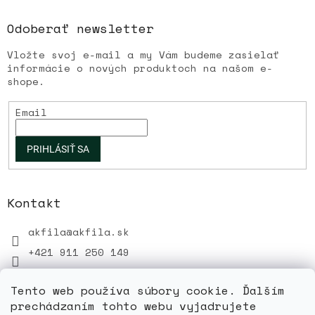
u
Odoberať newsletter
Vložte svoj e-mail a my Vám budeme zasielať
informácie o nových produktoch na našom e-
shope.
Email
PRIHLÁSIŤ SA
Kontakt
akfila
@
akfila.sk
+421 911 250 149
Tento web používa súbory cookie. Ďalším
prechádzaním tohto webu vyjadrujete