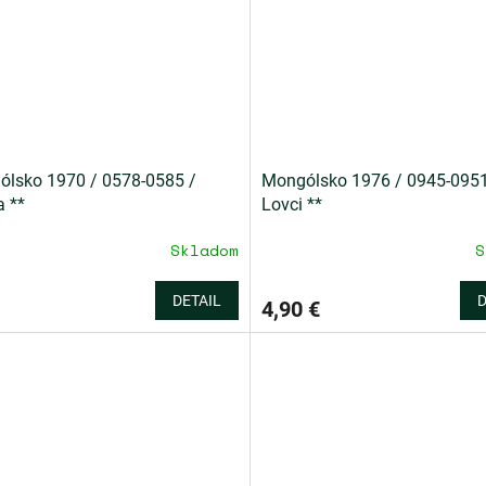
lsko 1970 / 0578-0585 /
Mongólsko 1976 / 0945-0951
 **
Lovci **
Skladom
S
DETAIL
D
4,90 €