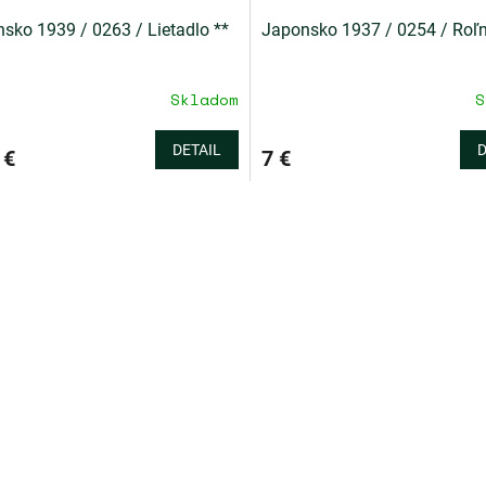
sko 1939 / 0263 / Lietadlo **
Japonsko 1937 / 0254 / Roľní
Skladom
S
DETAIL
D
 €
7 €