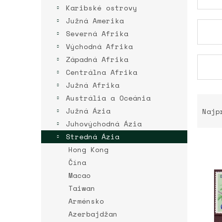
Karibské ostrovy
Južná Amerika
Severná Afrika
Východná Afrika
Západná Afrika
Centrálna Afrika
Južná Afrika
R
Austrália a Oceánia
a
Južná Ázia
Najp
d
Juhovýchodná Ázia
e
Stredná Ázia
n
Hong Kong
i
e
Čína
V
p
Macao
ý
r
Taiwan
p
o
i
Arménsko
d
s
Azerbajdžan
u