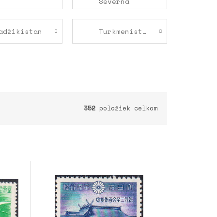
Severná
adžikistan
Turkmenistan
352
položiek celkom