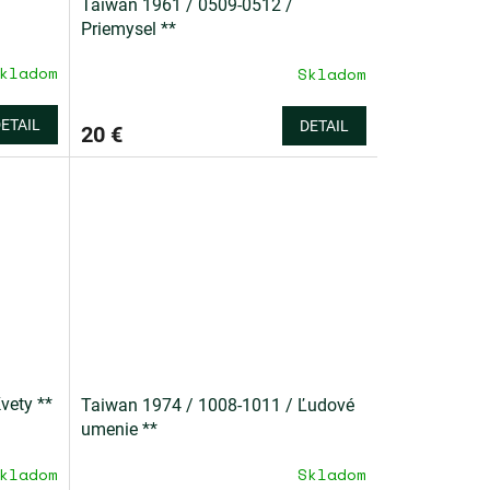
Taiwan 1961 / 0509-0512 /
Priemysel **
kladom
Skladom
ETAIL
DETAIL
20 €
vety **
Taiwan 1974 / 1008-1011 / Ľudové
umenie **
kladom
Skladom