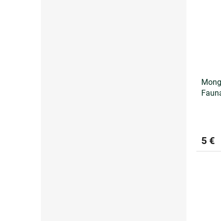
Mongó
Fauna
5 €