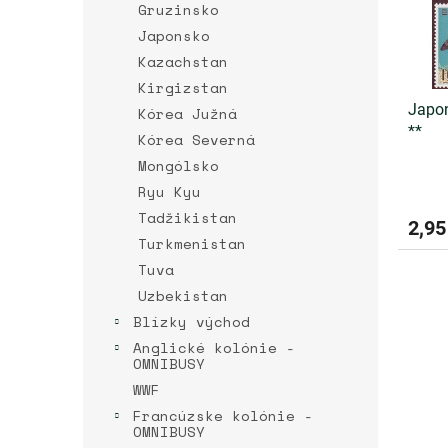
p
Gruzinsko
k
r
t
Japonsko
o
o
Kazachstan
d
v
u
Kirgizstan
k
Japon
Kórea Južná
t
**
Kórea Severná
o
Mongólsko
v
Ryu Kyu
Tadžikistan
2,95
Turkmenistan
Tuva
Uzbekistan
Blízky východ
Anglické kolónie -
OMNIBUSY
WWF
Francúzske kolónie -
OMNIBUSY