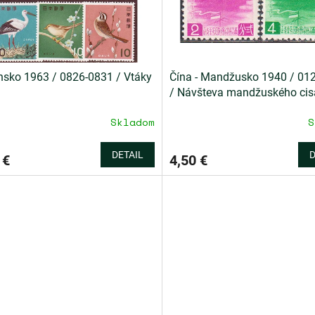
sko 1963 / 0826-0831 / Vtáky
Čína - Mandžusko 1940 / 01
/ Návšteva mandžuského cis
Japonsku **
Skladom
S
DETAIL
D
 €
4,50 €