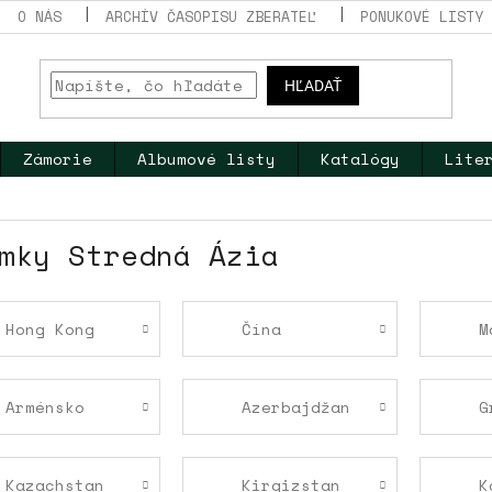
O NÁS
ARCHÍV ČASOPISU ZBERATEĽ
PONUKOVÉ LISTY
HĽADAŤ
Zámorie
Albumové listy
Katalógy
Lite
mky Stredná Ázia
Hong Kong
Čína
M
Arménsko
Azerbajdžan
G
Kazachstan
Kirgizstan
K