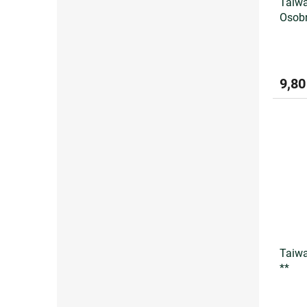
Taiwa
Osobn
9,80
Taiwa
**