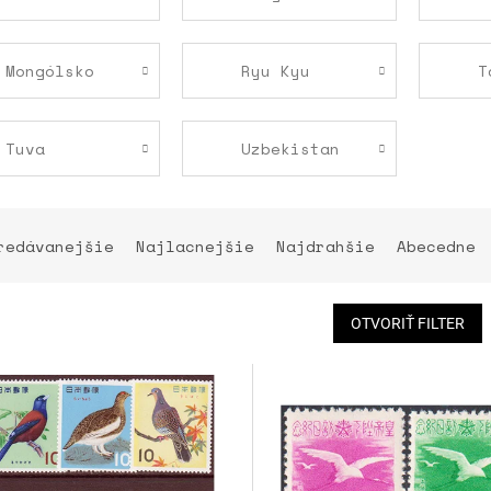
Mongólsko
Ryu Kyu
T
Tuva
Uzbekistan
redávanejšie
Najlacnejšie
Najdrahšie
Abecedne
OTVORIŤ FILTER