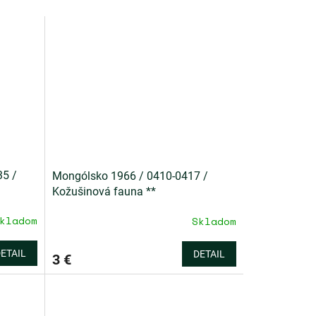
35 /
Mongólsko 1966 / 0410-0417 /
Kožušinová fauna **
kladom
Skladom
ETAIL
DETAIL
3 €