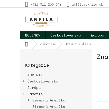
Prejsť
+421 911 250 149
akfila@akfila.sk
na
obsah
NOVINKY
Československo
Európa
Domov
Zámorie
Stredná Ázia
B
Zná
o
Preskočiť
č
Kategórie
kategórie
n
ý
NOVINKY
p
Československo
a
Európa
n
e
Zámorie
l
Severná Amerika
Stredná Amerika