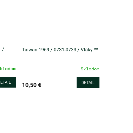
 /
Taiwan 1969 / 0731-0733 / Vtáky **
kladom
Skladom
ETAIL
DETAIL
10,50 €