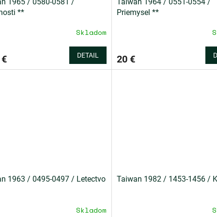
n 1965 / 0580-0581 /
Taiwan 1964 / 0551-0554 /
osti **
Priemysel **
Skladom
S
DETAIL
D
 €
20 €
n 1963 / 0495-0497 / Letectvo
Taiwan 1982 / 1453-1456 / K
Skladom
S