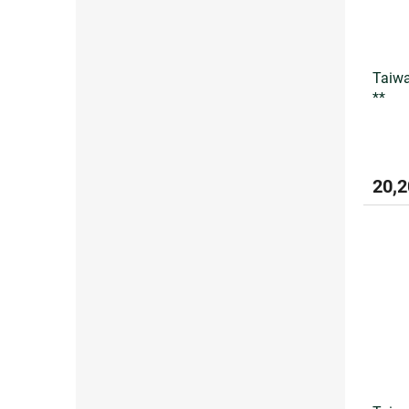
Taiwa
**
20,2