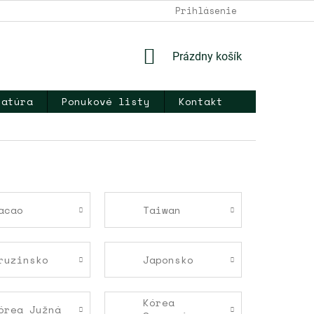
DOPRAVA A PLATBA
NAPÍŠTE NÁM
Prihlásenie
KONTAKT
OB
NÁKUPNÝ
Prázdny košík
KOŠÍK
ratúra
Ponukové listy
Kontakt
acao
Taiwan
ruzinsko
Japonsko
Kórea
órea Južná