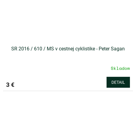
SR 2016 / 610 / MS v cestnej cyklistike - Peter Sagan
Skladom
Priemerné
hodnotenie
produktu
DETAIL
3 €
je
5,0
z
5
hviezdičiek.