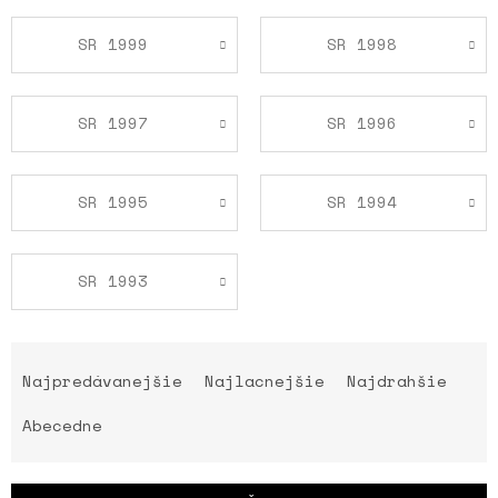
SR 1999
SR 1998
SR 1997
SR 1996
SR 1995
SR 1994
SR 1993
R
a
Najpredávanejšie
Najlacnejšie
Najdrahšie
d
e
Abecedne
n
i