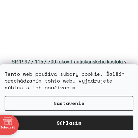
SR 1997 / 115 / 700 rokov františkánskeho kostola v
Bratislave
Tento web používa súbory cookie. Ďalším
prechádzaním tohto webu vyjadrujete
Skladom
súhlas s ich používaním.
DETAIL
1,20 €
Nastavenie
bne
Súhlasím
Zobraziť
4:00