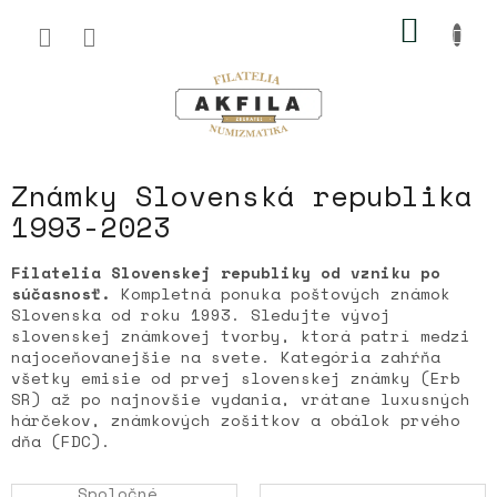
Prejsť
NÁKU
na
obsah
KOŠÍK
Známky Slovenská republika
1993-2023
Filatelia Slovenskej republiky od vzniku po
súčasnosť.
Kompletná ponuka poštových známok
Slovenska od roku 1993. Sledujte vývoj
slovenskej známkovej tvorby, ktorá patrí medzi
najoceňovanejšie na svete. Kategória zahŕňa
všetky emisie od prvej slovenskej známky (Erb
SR) až po najnovšie vydania, vrátane luxusných
hárčekov, známkových zošitkov a obálok prvého
dňa (FDC).
Spoločné