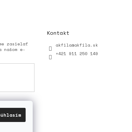
Kontakt
me zasielať
akfila
@
akfila.sk
a našom e-
+421 911 250 149
Súhlasím