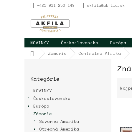
Prejsť
+421 911 250 149
akfila@akfila.sk
na
obsah
NOVINKY
Československo
Európa
Domov
Zámorie
Centrálna Afrika
B
Zná
o
Preskočiť
č
Kategórie
kategórie
R
n
a
ý
Najp
NOVINKY
d
p
Československo
e
a
n
Európa
n
i
e
Zámorie
e
l
V
Severná Amerika
p
ý
Stredná Amerika