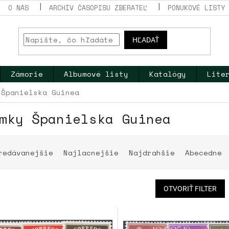
O NÁS
ARCHÍV ČASOPISU ZBERATEĽ
PONUKOVÉ LISTY
HĽADAŤ
Zámorie
Albumové listy
Katalógy
Lite
Španielska Guinea
mky Španielska Guinea
redávanejšie
Najlacnejšie
Najdrahšie
Abecedne
OTVORIŤ FILTER