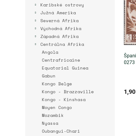
r
p
Karibské ostrovy
o
i
d
Južná Amerika
s
u
Severná Afrika
p
k
Východná Afrika
r
t
o
Západná Afrika
o
d
Centrálna Afrika
v
u
Angola
k
Špani
Centrafricaine
t
0273 
Equatorial Guinea
o
v
Gabun
Kongo Belge
1,90
Kongo - Brazzaville
Kongo - Kinshasa
Moyen Congo
Mozambik
Nyassa
Oubangui-Chari