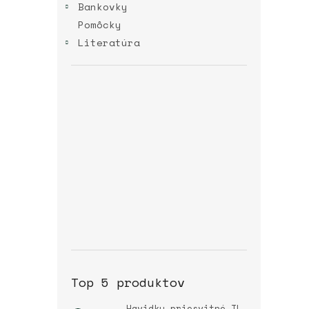
Bankovky
Pomôcky
Literatúra
Top 5 produktov
Havidky priesvitné TL