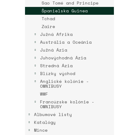
Sao Tomé and Principe
Španielska Guinea
Tchad
Zaire
Južná Afrika
Austrália a Oceánia
Južná Ázia
Juhovýchodná Ázia
Stredná Ázia
Blízky východ
Anglické kolónie -
OMNIBUSY
WWF
Francúzske kolónie -
OMNIBUSY
Albumové listy
Katalógy
Mince