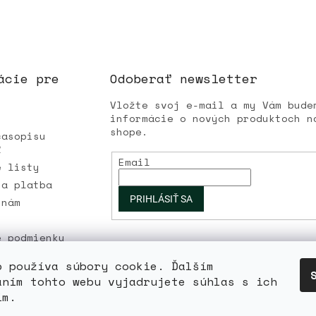
ácie pre
Odoberať newsletter
Vložte svoj e-mail a my Vám bude
informácie o nových produktoch n
shope.
časopisu
Ľ
Email
é listy
 a platba
PRIHLÁSIŤ SA
 nám
é podmienky
 osobných
b používa súbory cookie. Ďalším
aním tohto webu vyjadrujete súhlas s ich
ím.