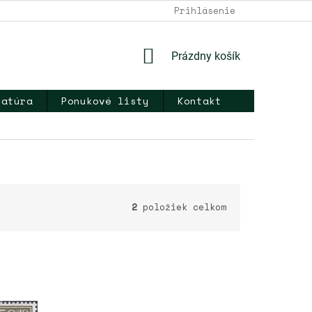
DOPRAVA A PLATBA
NAPÍŠTE NÁM
Prihlásenie
KONTAKT
OB
NÁKUPNÝ
Prázdny košík
KOŠÍK
ratúra
Ponukové listy
Kontakt
2
položiek celkom