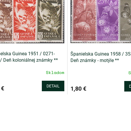
elska Guinea 1951 / 0271-
Španielska Guinea 1958 / 35
/ Deň koloniálnej známky **
Deň známky - motýle **
Skladom
S
DETAIL
 €
1,80 €
O
v
l
á
d
a