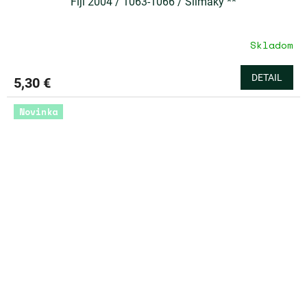
Fiji 2004 / 1063-1066 / Slimáky **
Skladom
DETAIL
5,30 €
Novinka