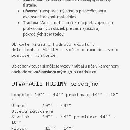
filatelie.
Dôvera:
Transparentný prístup pri oceňovaní a
overovaní pravosti materiálov.
Tradícia:
Vášeň pre históriu, ktorú pretavujeme do
profesionálnych služieb pre začínajúcich aj
pokročilých zberateľov.
Objavte krásu a hodnotu ukrytú v
detailoch s AKFILA – vaším oknom do sveta
poštovej histórie.
Objednaný tovar si môžete vyzdvihnúť aj u nás v kamennom
obchode na
Račianskom mýte 1/D v Bratislave
.
OTVÁRACIE HODINY predajne
Pondelok 10°° - 13°° prestávka 14°° - 18°
°
Utorok 10°° - 14°°
Streda zatvorené
Štvrtok 10°° - 13°° prestávka 14°° -
18°°
Piatok 10°° - 14°°