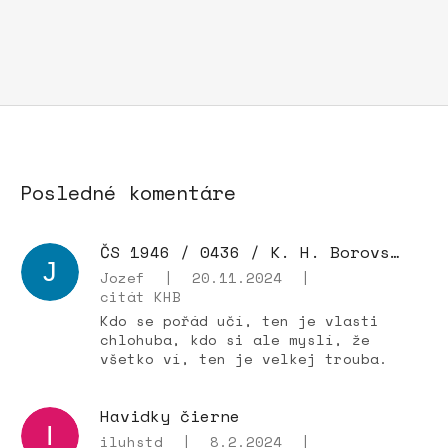
Posledné komentáre
ČS 1946 / 0436 / K. H. Borovský **
J
Jozef
|
20.11.2024
|
citát KHB
Kdo se pořád učí, ten je vlasti
chlohuba, kdo si ale myslí, že
všetko ví, ten je velkej trouba.
Havidky čierne
I
iluhstd
|
8.2.2024
|