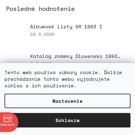
Posledné hodnotenie
Albumové listy SR 1993 I
Hodnotenie
24.3.2026
produktu
je
4
Katalóg známky Slovensko 1993-2024
z
5
Hodnotenie
1.3.2026
hviezdičiek.
produktu
Tento web používa súbory cookie. Ďalším
je
prechádzaním tohto webu vyjadrujete
4
súhlas s ich používaním.
Havidky priesvitné
z
5
Hodnotenie
26.2.2026
hviezdičiek.
produktu
Nastavenie
je
3
z
Z
bne
Súhlasím
5
Zobraziť
á
hviezdičiek.
p
4:00