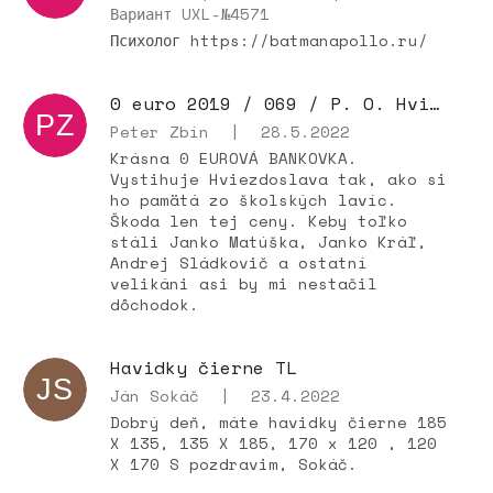
Вариант UXL-№4571
Психолог https://batmanapollo.ru/
0 euro 2019 / 069 / P. O. Hviezdoslav
PZ
Peter Zbín
|
28.5.2022
Krásna 0 EUROVÁ BANKOVKA.
Vystihuje Hviezdoslava tak, ako si
ho pamätá zo školských lavíc.
Škoda len tej ceny. Keby toľko
stáli Janko Matúška, Janko Kráľ,
Andrej Sládkovič a ostatní
velikáni asi by mi nestačil
dôchodok.
Havidky čierne TL
JS
Ján Sokáč
|
23.4.2022
Dobrý deň, máte havidky čierne 185
X 135, 135 X 185, 170 x 120 , 120
X 170 S pozdravim, Sokáč.