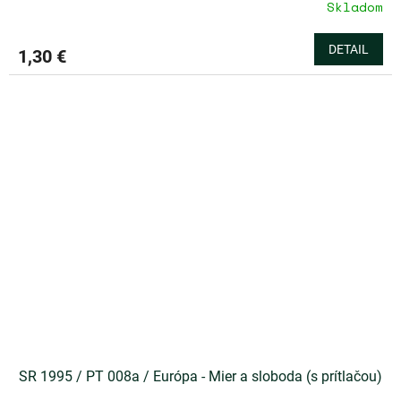
Skladom
Priemerné
hodnotenie
produktu
DETAIL
1,30 €
je
5,0
z
5
hviezdičiek.
SR 1995 / PT 008a / Európa - Mier a sloboda (s prítlačou)