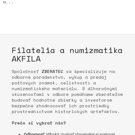
a...
Filatelia a numizmatika
AKFILA
Spoločnosť
ZBERATEĽ
sa špecializuje na
odborné poradenstvo, výkup a predaj
poštových známok, celistvostí a
numizmatického materiálu. S dlhoročnými
skúsenosťami v odbore pomáhame zberateľom
budovať hodnotné zbierky a investorom
bezpečne zhodnocovať ich prostriedky
prostredníctvom historických artefaktov.
Prečo si vybrať nás?
Odbornosť:
Hlboká znalosť slovenskej aj svetovej