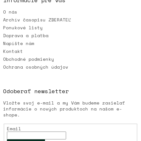
t
O nás
i
e
Archív časopisu ZBERATEĽ
Ponukové listy
Doprava a platba
Napíšte nám
Kontakt
Obchodné podmienky
Ochrana osobných údajov
Odoberať newsletter
Vložte svoj e-mail a my Vám budeme zasielať
informácie o nových produktoch na našom e-
shope.
Email