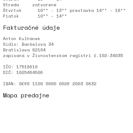
Streda zatvorené
Štvrtok 10°° - 13°° prestávka 14°° - 18°°
Piatok 10°° - 14°°
Fakturačné údaje
Anton Kulhánek
Sídlo: Banšelova 34
Bratislava 82104
zapísaná v Živnostenskom registri č.102-34035
IČO: 17518610
DIČ: 1025464506
IBAN: SK65 1100 0000 0026 2003 0832
Mapa predajne