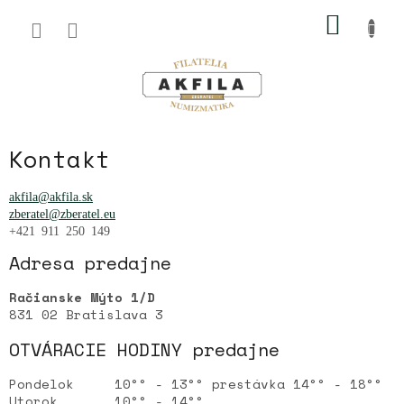
Prejsť
NÁKU
na
obsah
KOŠÍK
Kontakt
akfila@akfila.sk
zberatel@zberatel.eu
+421 911 250 149
Adresa predajne
Račianske Mýto 1/D
831 02 Bratislava 3
OTVÁRACIE HODINY predajne
Pondelok 10°° - 13°° prestávka 14°° - 18°°
Utorok 10°° - 14°°