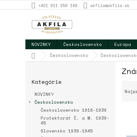
Prejsť
+421 911 250 149
akfila@akfila.sk
na
obsah
NOVINKY
Československo
Európa
Domov
Československo
Československ
B
Zná
o
Preskočiť
č
Kategórie
kategórie
R
n
a
ý
Najp
NOVINKY
d
p
Československo
e
a
n
Československo 1918-1939
n
i
e
Protektorát Č. a M. 1939-
e
45
l
V
p
Slovensko 1939-1945
ý