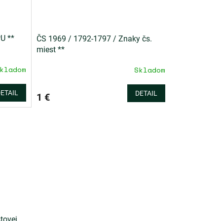
U **
ČS 1969 / 1792-1797 / Znaky čs.
miest **
kladom
Skladom
ETAIL
DETAIL
1 €
tovej