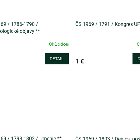
69 / 1786-1790 /
ČS 1969 / 1791 / Kongres UP
ologické objavy **
Skladom
S
DETAIL
D
1 €
69 / 1798-1802 / Umenie **
ČS 1969 / 1803 / Deň čs. poš