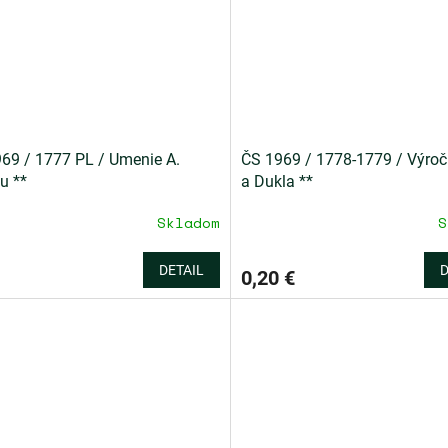
69 / 1777 PL / Umenie A.
ČS 1969 / 1778-1779 / Výroč
u **
a Dukla **
Skladom
S
DETAIL
D
0,20 €