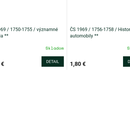
69 / 1750-1755 / významné
ČS 1969 / 1756-1758 / Histor
ia **
automobily **
Skladom
S
DETAIL
D
 €
1,80 €