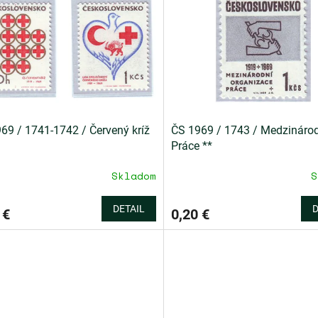
69 / 1741-1742 / Červený kríž
ČS 1969 / 1743 / Medzinárod
Práce **
Skladom
S
DETAIL
D
 €
0,20 €