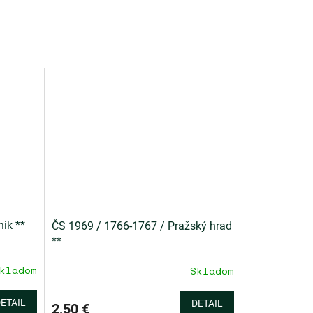
nik **
ČS 1969 / 1766-1767 / Pražský hrad
**
kladom
Skladom
ETAIL
DETAIL
2,50 €