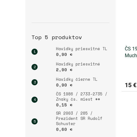
Top 5 produktov
Havidky priesvitné TL
ČS 19
0,90 €
Much
Havidky priesvitné
2,90 €
Havidky čierne TL
15 €
0,90 €
ČS 1986 / 2733-2735 /
Znaky čs. miest **
0,15 €
SR 2003 / 285 /
Prezident SR Rudolf
Schuster
0,60 €