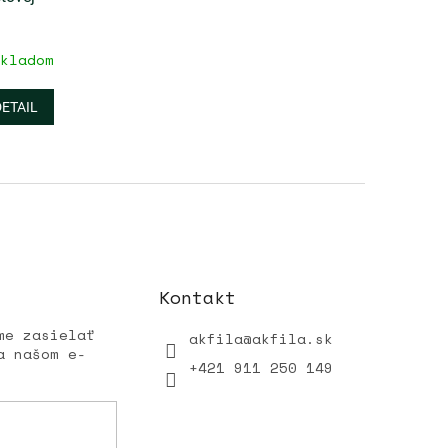
kladom
DETAIL
Kontakt
me zasielať
akfila
@
akfila.sk
a našom e-
+421 911 250 149