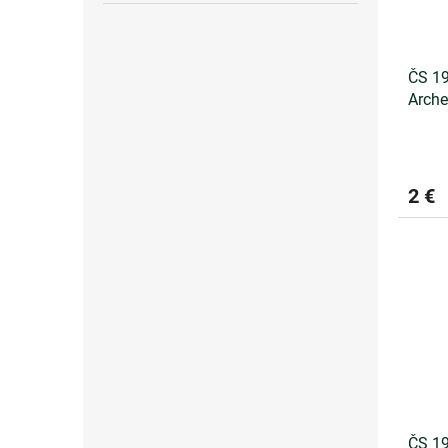
ČS 19
Arche
2 €
ČS 19