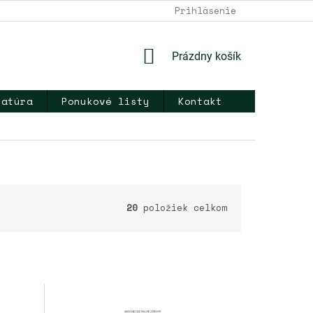
DOPRAVA A PLATBA
NAPÍŠTE NÁM
Prihlásenie
KONTAKT
OB
NÁKUPNÝ
Prázdny košík
KOŠÍK
ratúra
Ponukové listy
Kontakt
20
položiek celkom