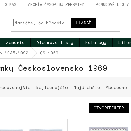
O NÁS
ARCHÍV ČASOPISU ZBERATEĽ
PONUKOVÉ LISTY
HĽADAŤ
Zámorie
Albumové listy
Katalógy
Lite
o 1945-1992
ČS 1969
mky Československo 1969
redávanejšie
Najlacnejšie
Najdrahšie
Abecedne
OTVORIŤ FILTER