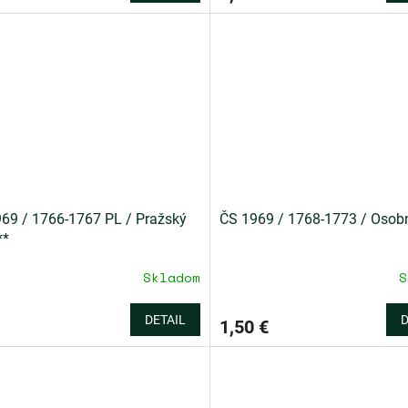
69 / 1766-1767 PL / Pražský
ČS 1969 / 1768-1773 / Osobn
**
Skladom
S
DETAIL
D
1,50 €