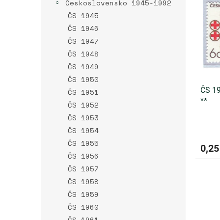
r
Československo 1945-1992
p
o
i
ČS 1945
d
s
ČS 1946
u
p
ČS 1947
k
r
t
ČS 1948
o
o
ČS 1949
d
v
u
ČS 1950
k
ČS 19
ČS 1951
t
**
ČS 1952
o
ČS 1953
v
ČS 1954
ČS 1955
0,25
ČS 1956
ČS 1957
ČS 1958
ČS 1959
ČS 1960
ČS 1961