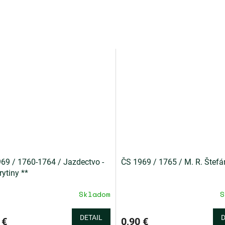
69 / 1760-1764 / Jazdectvo -
ČS 1969 / 1765 / M. R. Štefá
rytiny **
Skladom
S
DETAIL
D
 €
0,90 €