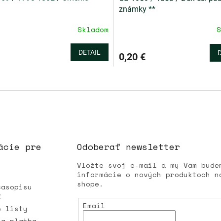
známky **
Skladom
S
DETAIL
0,20 €
O
v
l
á
d
a
c
i
ácie pre
Odoberať newsletter
e
p
Vložte svoj e-mail a my Vám bude
r
informácie o nových produktoch n
v
shope.
časopisu
k
Ľ
y
Email
é listy
v
ý
 a platba