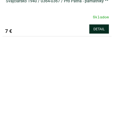
Švajčiarsko 1940 / 0364-0367 / Pro Patria - pamätníky **
Skladom
DETAIL
7 €