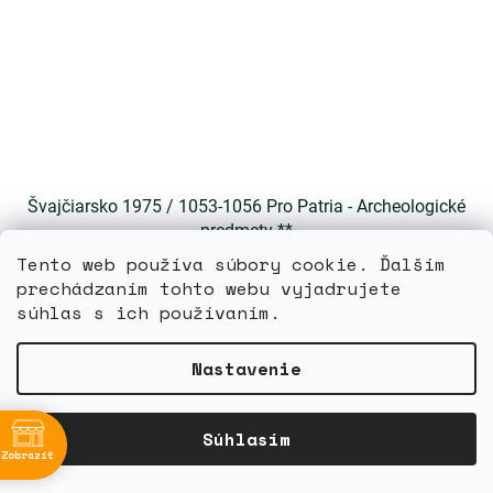
Švajčiarsko 1975 / 1053-1056 Pro Patria - Archeologické
predmety **
Tento web používa súbory cookie. Ďalším
Skladom
prechádzaním tohto webu vyjadrujete
súhlas s ich používaním.
DETAIL
2,80 €
Nastavenie
bne
Súhlasím
Zobraziť
4:00