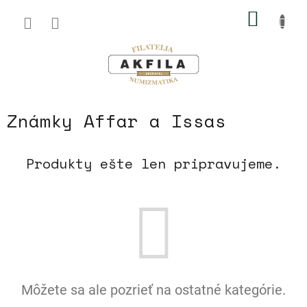
Prejsť
NÁKU
na
obsah
KOŠÍK
Známky Affar a Issas
Produkty ešte len pripravujeme.
Môžete sa ale pozrieť na ostatné kategórie.