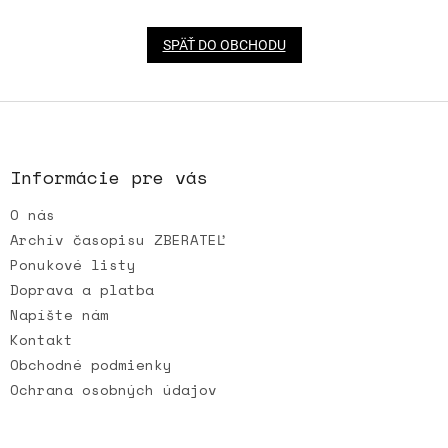
SPÄŤ DO OBCHODU
Z
á
p
ä
Informácie pre vás
t
O nás
i
e
Archív časopisu ZBERATEĽ
Ponukové listy
Doprava a platba
Napíšte nám
Kontakt
Obchodné podmienky
Ochrana osobných údajov