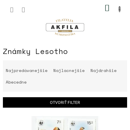
Prejsť
NÁKU
na
obsah
KOŠÍK
Známky Lesotho
R
a
Najpredávanejšie
Najlacnejšie
Najdrahšie
d
e
Abecedne
n
i
e
OTVORIŤ FILTER
p
r
V
o
ý
d
p