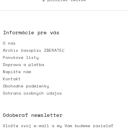
O
v
l
Z
á
á
d
p
a
ä
Informácie pre vás
c
t
i
O nás
i
e
e
p
Archív časopisu ZBERATEĽ
r
Ponukové listy
v
Doprava a platba
k
Napíšte nám
y
v
Kontakt
ý
Obchodné podmienky
p
Ochrana osobných údajov
i
s
u
Odoberať newsletter
Vložte svoj e-mail a my Vám budeme zasielať