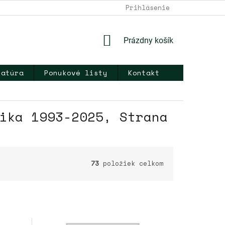
DOPRAVA A PLATBA
NAPÍŠTE NÁM
Prihlásenie
KONTAKT
OB
NÁKUPNÝ
Prázdny košík
KOŠÍK
ratúra
Ponukové listy
Kontakt
ika 1993-2025
, Strana
73
položiek celkom