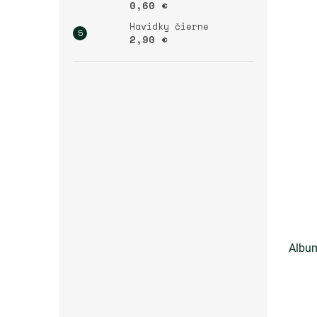
0,60 €
Havidky čierne
2,90 €
Album