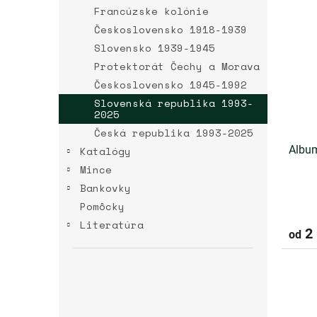
p
ý
Francúzske kolónie
r
p
Československo 1918-1939
o
i
Slovensko 1939-1945
d
s
u
Protektorát Čechy a Morava
p
k
Československo 1945-1992
r
t
o
Slovenská republika 1993-
o
2025
d
v
Česká republika 1993-2025
u
k
Album
Katalógy
t
Mince
o
Bankovky
v
Pomôcky
Literatúra
2 
od