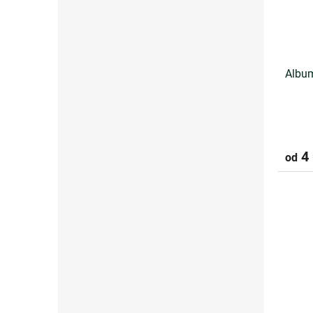
Album
4 
od