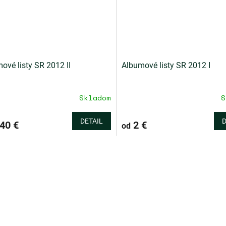
ové listy SR 2012 II
Albumové listy SR 2012 I
Skladom
S
DETAIL
D
40 €
2 €
od