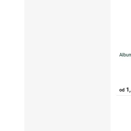
Album
1,
od