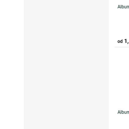
Album
1,
od
Album