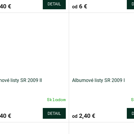
DETAIL
D
40 €
6 €
od
ové listy SR 2009 II
Albumové listy SR 2009 I
Skladom
S
Priemerné
hodnotenie
produktu
DETAIL
D
40 €
2,40 €
od
je
4,0
z