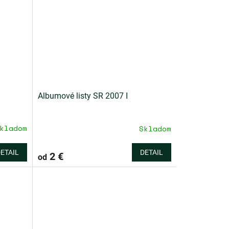
Albumové listy SR 2007 I
kladom
Skladom
ETAIL
DETAIL
2 €
od