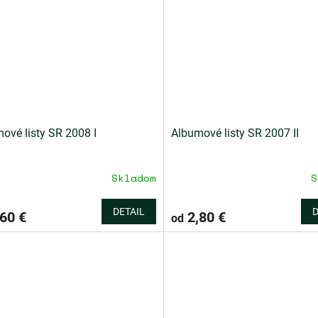
5
hviezdičiek.
ové listy SR 2008 I
Albumové listy SR 2007 II
Skladom
S
DETAIL
D
60 €
2,80 €
od