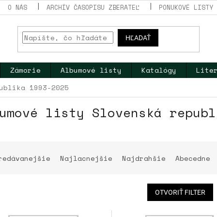
O NÁS
ARCHÍV ČASOPISU ZBERATEĽ
PONUKOVÉ LISTY
HĽADAŤ
Zámorie
Albumové listy
Katalógy
Lite
ublika 1993-2025
umové listy Slovenská republ
redávanejšie
Najlacnejšie
Najdrahšie
Abecedne
OTVORIŤ FILTER