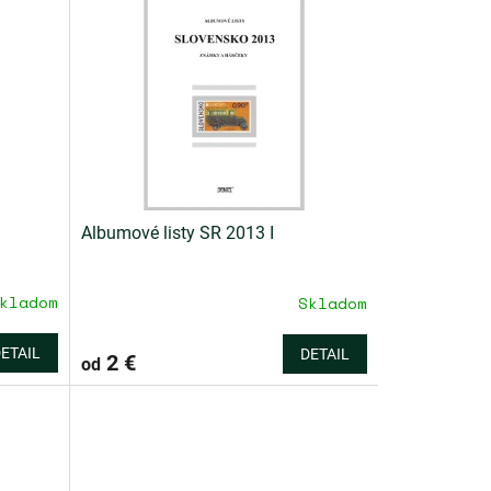
Albumové listy SR 2013 I
kladom
Skladom
ETAIL
DETAIL
2 €
od