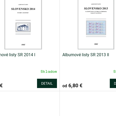
ové listy SR 2014 I
Albumové listy SR 2013 II
Skladom
S
DETAIL
D
€
6,80 €
od