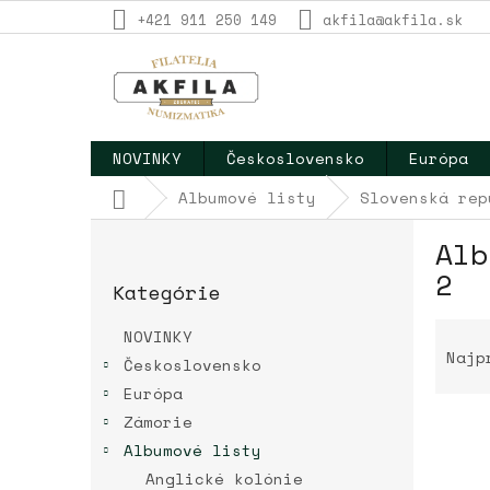
Prejsť
+421 911 250 149
akfila@akfila.sk
na
obsah
NOVINKY
Československo
Európa
Domov
Albumové listy
Slovenská rep
B
Alb
o
Preskočiť
č
2
Kategórie
kategórie
n
ý
R
NOVINKY
p
a
Najp
Československo
a
d
Európa
n
e
e
n
Zámorie
l
i
Albumové listy
e
Anglické kolónie
V