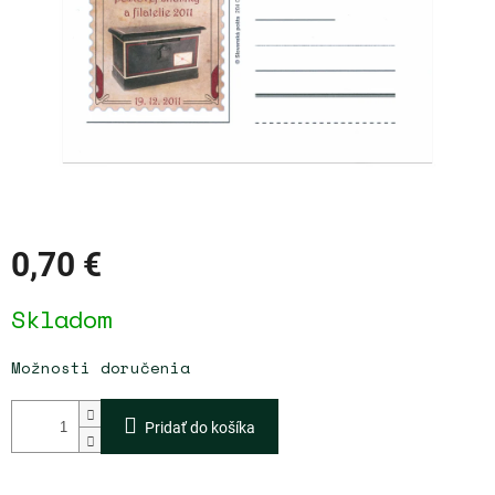
0,70 €
Jednotková
Skladom
cena:
Možnosti doručenia
Pridať do košíka