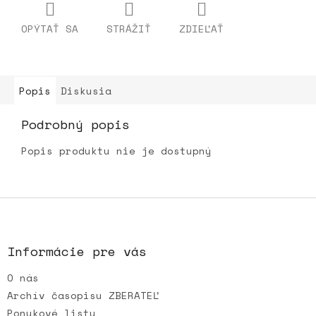
OPÝTAŤ SA
STRÁŽIŤ
ZDIEĽAŤ
Popis
Diskusia
Podrobný popis
Popis produktu nie je dostupný
Z
á
p
ä
Informácie pre vás
t
O nás
i
e
Archív časopisu ZBERATEĽ
Ponukové listy