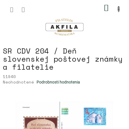
Prejsť
NÁKU
na
obsah
KOŠÍK
SR CDV 204 / Deň
slovenskej poštovej známky
a filatelie
11940
Priemerné
Neohodnotené
Podrobnosti hodnotenia
hodnotenie
produktu
je
0,0
z
5
hviezdičiek.