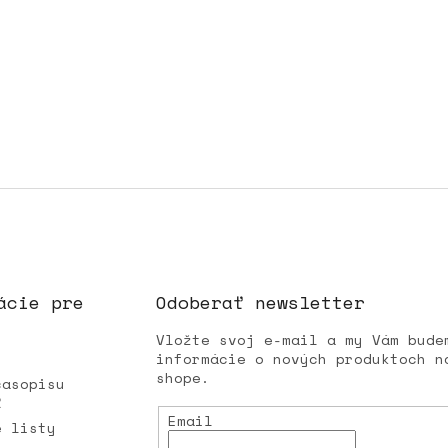
ácie pre
Odoberať newsletter
Vložte svoj e-mail a my Vám bude
informácie o nových produktoch n
shope.
časopisu
Ľ
Email
é listy