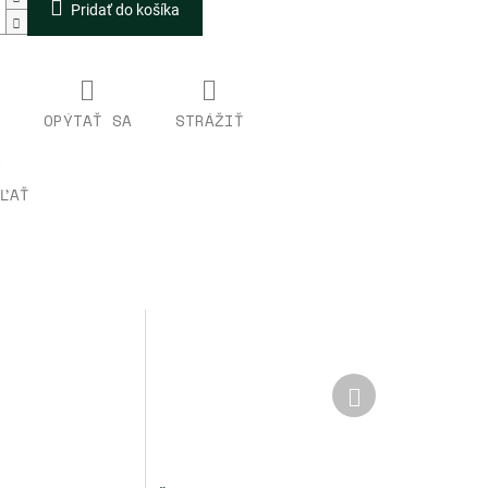
Pridať do košíka
OPÝTAŤ SA
STRÁŽIŤ
ĽAŤ
Ďalší
produkt