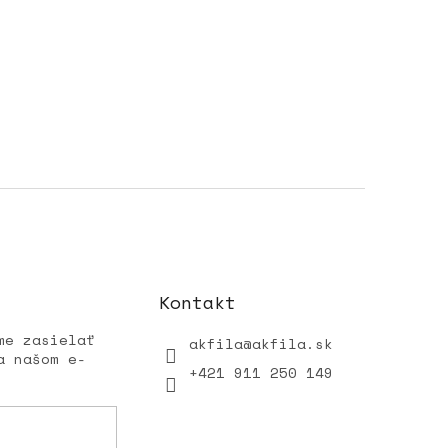
Kontakt
me zasielať
akfila
@
akfila.sk
a našom e-
+421 911 250 149