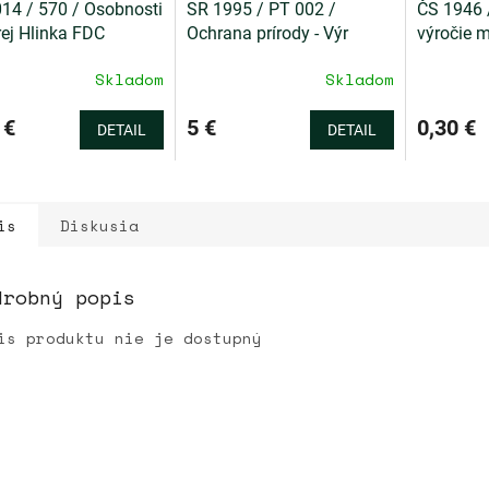
14 / 570 / Osobnosti
SR 1995 / PT 002 /
ČS 1946 
rej Hlinka FDC
Ochrana prírody - Výr
výročie 
skalný
povstania
Skladom
Skladom
 €
5 €
0,30 €
DETAIL
DETAIL
is
Diskusia
drobný popis
is produktu nie je dostupný