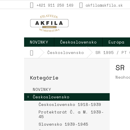
Prejsť
+421 911 250 149
akfila@akfila.sk
na
obsah
NOVINKY
Československo
Európa
Domov
Československo
SR 1995 / PT 
B
SR 
o
Preskočiť
č
Kategórie
Priem
Neoho
kategórie
n
hodno
ý
produ
NOVINKY
p
je
Československo
a
0,0
Československo 1918-1939
z
n
5
e
Protektorát Č. a M. 1939-
hviez
45
l
Slovensko 1939-1945