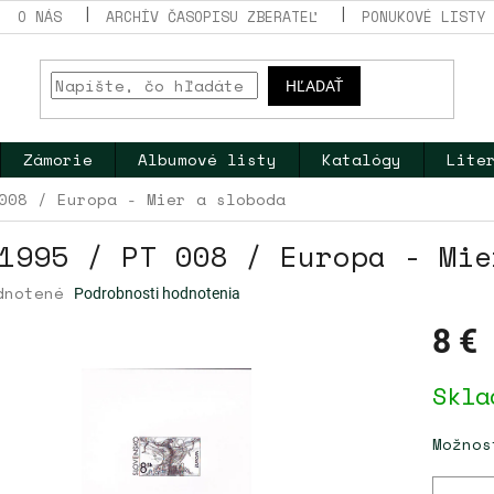
O NÁS
ARCHÍV ČASOPISU ZBERATEĽ
PONUKOVÉ LISTY
HĽADAŤ
Zámorie
Albumové listy
Katalógy
Lite
008 / Europa - Mier a sloboda
1995 / PT 008 / Europa - Mie
erné
dnotené
Podrobnosti hodnotenia
tenie
ktu
8 €
Jednotk
Skla
cena:
dičiek.
Možnos