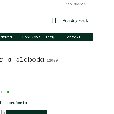
DOPRAVA A PLATBA
NAPÍŠTE NÁM
Prihlásenie
KONTAKT
OB
NÁKUPNÝ
Prázdny košík
KOŠÍK
ratúra
Ponukové listy
Kontakt
r a sloboda
12609
ová
dom
ti doručenia