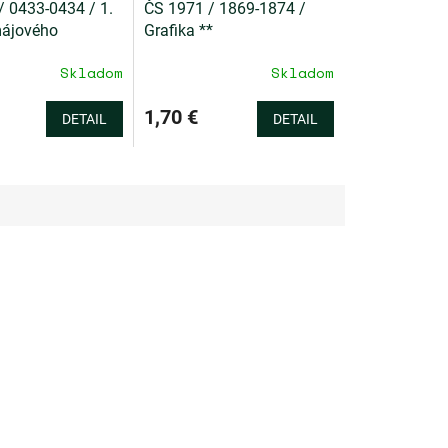
/ 0433-0434 / 1.
ČS 1971 / 1869-1874 /
májového
Grafika **
 **
Skladom
Skladom
1,70 €
DETAIL
DETAIL