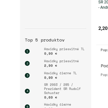
SR 20
- And
2,20
Top 5 produktov
Havidky priesvitné TL
Pop
0,90 €
Havidky priesvitné
Po
2,90 €
Havidky čierne TL
Pop
0,90 €
SR 2003 / 285 /
Prezident SR Rudolf
Schuster
0,60 €
Havidky čierne