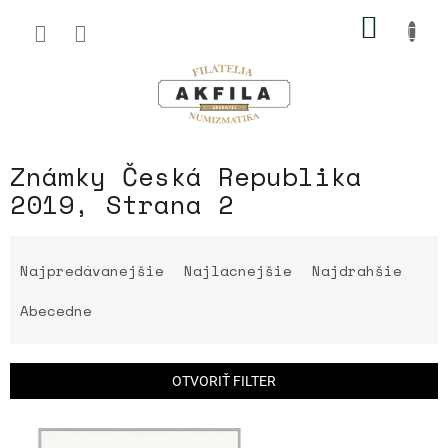
Prejsť
NÁKU
na
obsah
KOŠÍK
Známky Česká Republika
2019
, Strana 2
R
a
Najpredávanejšie
Najlacnejšie
Najdrahšie
d
e
Abecedne
n
i
e
OTVORIŤ FILTER
p
r
V
o