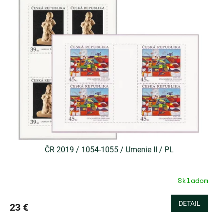
ý
d
p
u
i
k
s
t
p
o
r
v
o
d
u
k
t
o
v
ČR 2019 / 1054-1055 / Umenie II / PL
Skladom
DETAIL
23 €