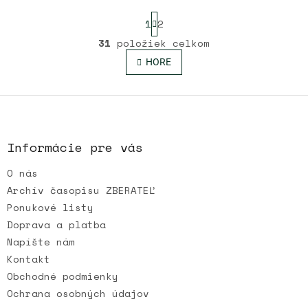
S
1
2
t
r
31
položiek celkom
O
á
v
n
HORE
l
k
o
á
v
Z
d
a
a
á
n
c
p
i
i
ä
e
Informácie pre vás
e
t
p
O nás
i
r
e
Archív časopisu ZBERATEĽ
v
k
Ponukové listy
y
Doprava a platba
v
Napíšte nám
ý
p
Kontakt
i
Obchodné podmienky
s
Ochrana osobných údajov
u