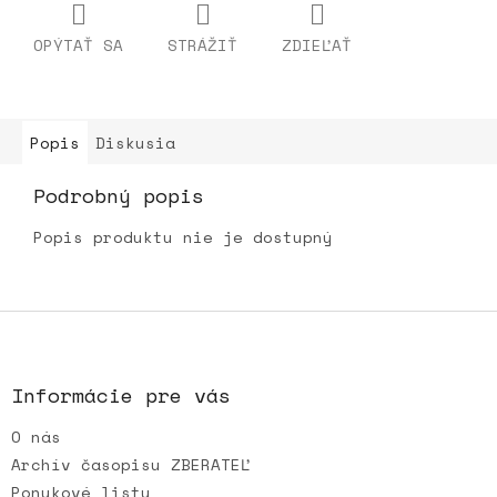
OPÝTAŤ SA
STRÁŽIŤ
ZDIEĽAŤ
Popis
Diskusia
Podrobný popis
Popis produktu nie je dostupný
Z
á
p
ä
Informácie pre vás
t
O nás
i
e
Archív časopisu ZBERATEĽ
Ponukové listy