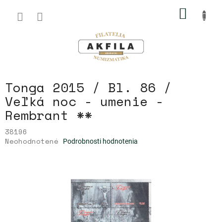
Prejsť
NÁKU
na
obsah
KOŠÍK
Tonga 2015 / Bl. 86 /
Veľká noc - umenie -
Rembrant **
38196
Priemerné
Neohodnotené
Podrobnosti hodnotenia
hodnotenie
produktu
je
0,0
z
5
hviezdičiek.