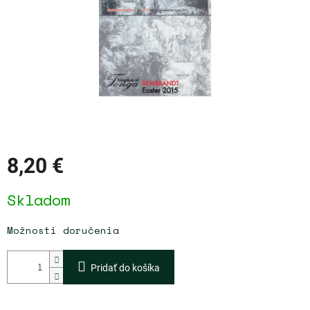
8,20 €
Jednotková
Skladom
cena:
Možnosti doručenia
Pridať do košíka