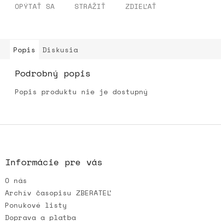
OPÝTAŤ SA
STRÁŽIŤ
ZDIEĽAŤ
Popis
Diskusia
Podrobný popis
Popis produktu nie je dostupný
Z
á
p
ä
Informácie pre vás
t
O nás
i
e
Archív časopisu ZBERATEĽ
Ponukové listy
Doprava a platba