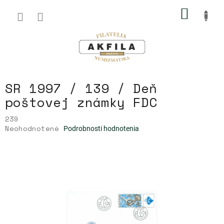
Prejsť
NÁKU
na
obsah
KOŠÍK
SR 1997 / 139 / Deň
poštovej známky FDC
239
Priemerné
Neohodnotené
Podrobnosti hodnotenia
hodnotenie
produktu
je
0,0
z
5
hviezdičiek.