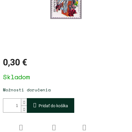
0,30 €
Jednotková
Skladom
cena:
Možnosti doručenia
Pridať do košíka