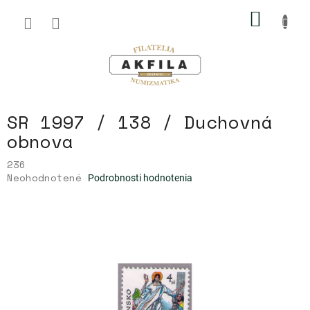
Prejsť
NÁKU
na
obsah
KOŠÍK
SR 1997 / 138 / Duchovná
obnova
236
Priemerné
Neohodnotené
Podrobnosti hodnotenia
hodnotenie
produktu
je
0,0
z
5
hviezdičiek.