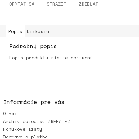
OPÝTAŤ SA
STRÁŽIŤ
ZDIEĽAŤ
Popis
Diskusia
Podrobný popis
Popis produktu nie je dostupný
Z
á
p
ä
Informácie pre vás
t
O nás
i
e
Archív časopisu ZBERATEĽ
Ponukové listy
Doprava a platba