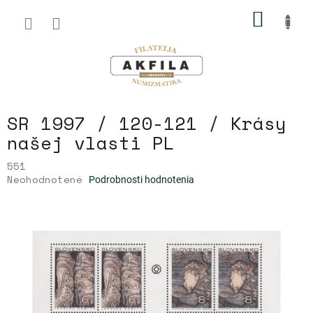
Prejsť
NÁKU
na
obsah
KOŠÍK
SR 1997 / 120-121 / Krásy
našej vlasti PL
551
Priemerné
Neohodnotené
Podrobnosti hodnotenia
hodnotenie
produktu
je
0,0
z
5
hviezdičiek.