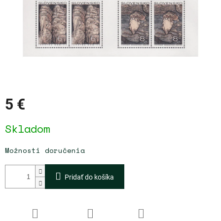
5 €
Jednotková
Skladom
cena:
Možnosti doručenia
Pridať do košíka