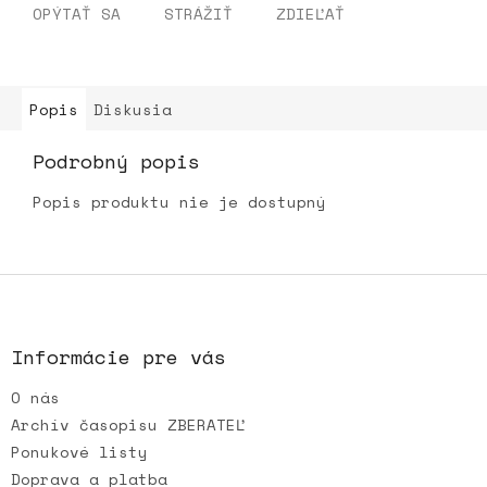
OPÝTAŤ SA
STRÁŽIŤ
ZDIEĽAŤ
Popis
Diskusia
Podrobný popis
Popis produktu nie je dostupný
Z
á
p
ä
Informácie pre vás
t
O nás
i
e
Archív časopisu ZBERATEĽ
Ponukové listy
Doprava a platba