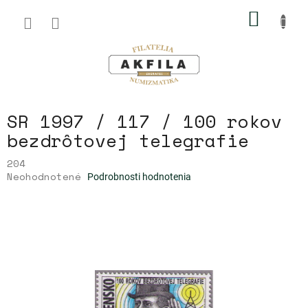
Prejsť
NÁKU
na
obsah
KOŠÍK
SR 1997 / 117 / 100 rokov
bezdrôtovej telegrafie
204
Priemerné
Neohodnotené
Podrobnosti hodnotenia
hodnotenie
produktu
je
0,0
z
5
hviezdičiek.