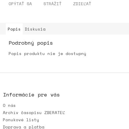
OPÝTAŤ SA
STRÁŽIŤ
ZDIEĽAŤ
Popis
Diskusia
Podrobný popis
Popis produktu nie je dostupný
Z
á
p
ä
Informácie pre vás
t
O nás
i
e
Archív časopisu ZBERATEĽ
Ponukové listy
Doprava a platba