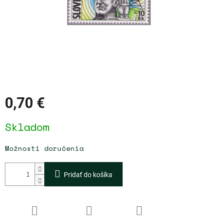
0,70 €
Jednotková
Skladom
cena:
Možnosti doručenia
Pridať do košíka