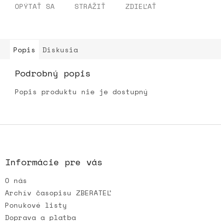
OPÝTAŤ SA
STRÁŽIŤ
ZDIEĽAŤ
Popis
Diskusia
Podrobný popis
Popis produktu nie je dostupný
Z
á
p
ä
Informácie pre vás
t
O nás
i
e
Archív časopisu ZBERATEĽ
Ponukové listy
Doprava a platba