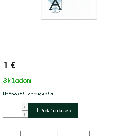
1 €
Jednotková
Skladom
cena:
Možnosti doručenia
Pridať do košíka