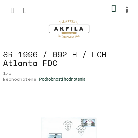
Prejsť
NÁKU
na
obsah
KOŠÍK
SR 1996 / 092 H / LOH
Atlanta FDC
175
Priemerné
Neohodnotené
Podrobnosti hodnotenia
hodnotenie
produktu
je
0,0
z
5
hviezdičiek.