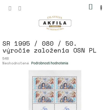
Prejsť
NÁKU
na
obsah
KOŠÍK
SR 1995 / 080 / 50.
výročie založenia OSN PL
546
Priemerné
Neohodnotené
Podrobnosti hodnotenia
hodnotenie
produktu
je
0,0
z
5
hviezdičiek.