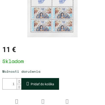
11 €
Jednotková
Skladom
cena:
Možnosti doručenia
Pridať do košíka