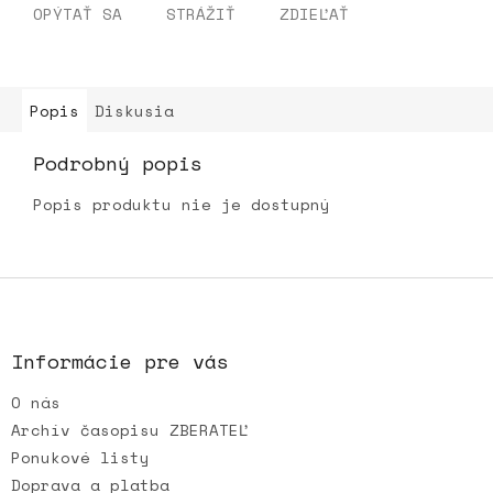
OPÝTAŤ SA
STRÁŽIŤ
ZDIEĽAŤ
Popis
Diskusia
Podrobný popis
Popis produktu nie je dostupný
Z
á
p
ä
Informácie pre vás
t
O nás
i
e
Archív časopisu ZBERATEĽ
Ponukové listy
Doprava a platba