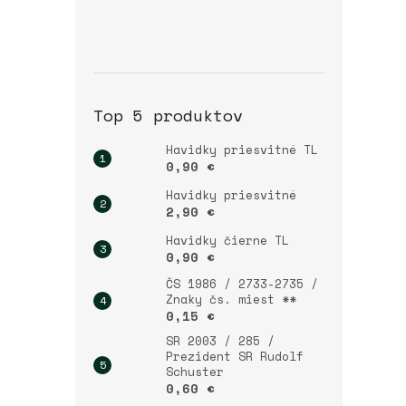
Top 5 produktov
Havidky priesvitné TL
0,90 €
Havidky priesvitné
2,90 €
Havidky čierne TL
0,90 €
ČS 1986 / 2733-2735 /
Znaky čs. miest **
0,15 €
SR 2003 / 285 /
Prezident SR Rudolf
Schuster
0,60 €