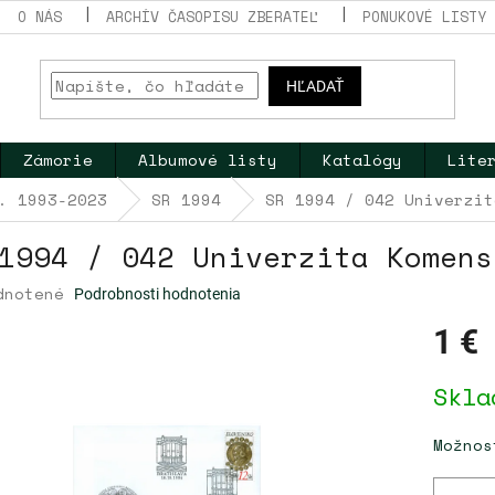
O NÁS
ARCHÍV ČASOPISU ZBERATEĽ
PONUKOVÉ LISTY
HĽADAŤ
Zámorie
Albumové listy
Katalógy
Lite
. 1993-2023
SR 1994
SR 1994 / 042 Univerzit
1994 / 042 Univerzita Komens
erné
dnotené
Podrobnosti hodnotenia
tenie
ktu
1 €
Jednotk
Skla
cena:
dičiek.
Možnos