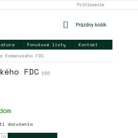
DOPRAVA A PLATBA
NAPÍŠTE NÁM
Prihlásenie
KONTAKT
OB
NÁKUPNÝ
Prázdny košík
KOŠÍK
ratúra
Ponukové listy
Kontakt
a Komenského FDC
kého FDC
102
ová
dom
ti doručenia