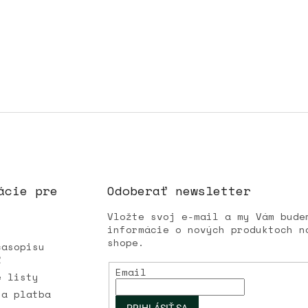
ácie pre
Odoberať newsletter
Vložte svoj e-mail a my Vám bude
informácie o nových produktoch n
shope.
časopisu
Ľ
Email
é listy
 a platba