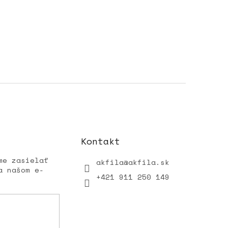
Kontakt
me zasielať
akfila
@
akfila.sk
a našom e-
+421 911 250 149