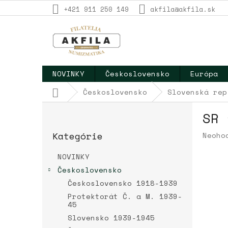
Prejsť
+421 911 250 149
akfila@akfila.sk
na
obsah
NOVINKY
Československo
Európa
Domov
Československo
Slovenská rep
B
SR 
o
Preskočiť
č
Kategórie
Priem
Neoho
kategórie
n
hodno
ý
produ
NOVINKY
p
je
Československo
a
0,0
Československo 1918-1939
z
n
5
e
Protektorát Č. a M. 1939-
hviez
45
l
Slovensko 1939-1945