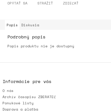
OPÝTAŤ SA
STRÁŽIŤ
ZDIEĽAŤ
Popis
Diskusia
Podrobný popis
Popis produktu nie je dostupný
Z
á
p
ä
Informácie pre vás
t
O nás
i
e
Archív časopisu ZBERATEĽ
Ponukové listy
Doprava a platba