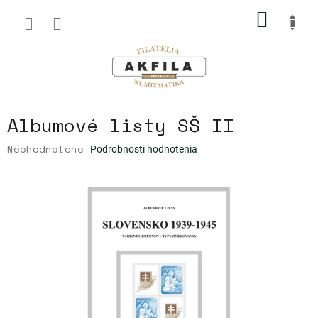
Prejsť
NÁKU
na
obsah
KOŠÍK
Albumové listy SŠ II
Priemerné
Neohodnotené
Podrobnosti hodnotenia
hodnotenie
produktu
je
0,0
z
5
hviezdičiek.