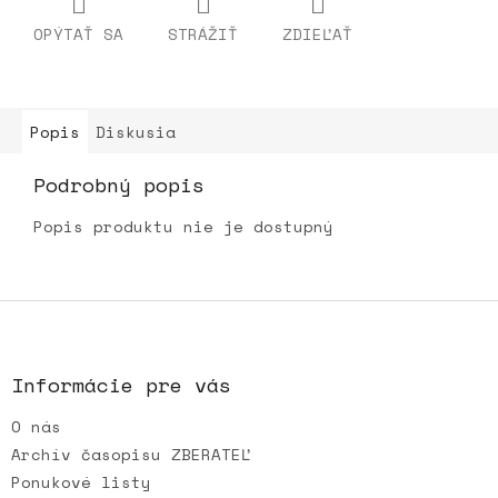
OPÝTAŤ SA
STRÁŽIŤ
ZDIEĽAŤ
Popis
Diskusia
Podrobný popis
Popis produktu nie je dostupný
Z
á
p
ä
Informácie pre vás
t
O nás
i
e
Archív časopisu ZBERATEĽ
Ponukové listy