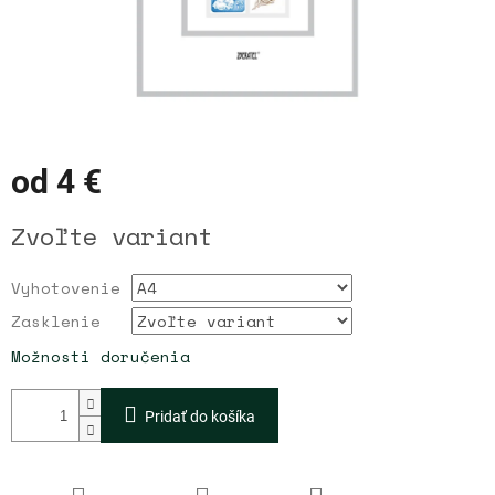
od
4 €
Jednotková
Zvoľte variant
cena:
Vyhotovenie
Zasklenie
Možnosti doručenia
Pridať do košíka