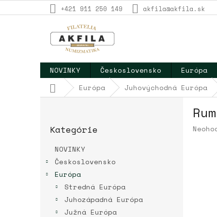
Prejsť
+421 911 250 149
akfila@akfila.sk
na
obsah
NOVINKY
Československo
Európa
Domov
Európa
Juhovýchodná Európa
B
Rum
o
Preskočiť
č
Kategórie
Priem
Neoho
kategórie
n
hodno
ý
produ
NOVINKY
p
je
Československo
a
0,0
Európa
z
n
5
e
Stredná Európa
hviez
l
Juhozápadná Európa
Južná Európa