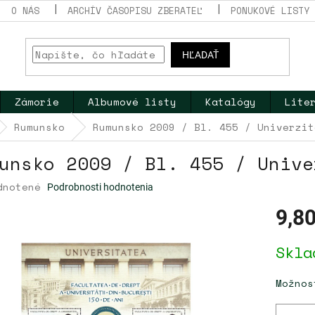
O NÁS
ARCHÍV ČASOPISU ZBERATEĽ
PONUKOVÉ LISTY
HĽADAŤ
Zámorie
Albumové listy
Katalógy
Lite
Rumunsko
Rumunsko 2009 / Bl. 455 / Univerzit
unsko 2009 / Bl. 455 / Unive
erné
dnotené
Podrobnosti hodnotenia
tenie
ktu
9,80
Jednotk
Skla
cena:
dičiek.
Možnos