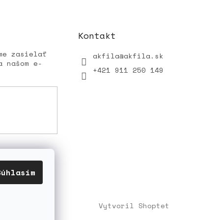
Kontakt
me zasielať
akfila
@
akfila.sk
a našom e-
+421 911 250 149
Súhlasím
Vytvoril Shoptet