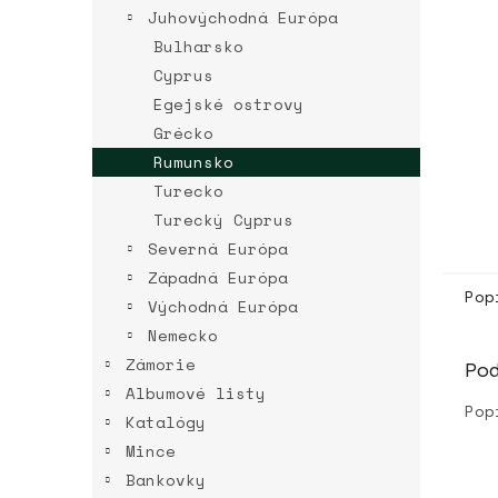
Juhovýchodná Európa
Bulharsko
Cyprus
Egejské ostrovy
Grécko
Rumunsko
Turecko
Turecký Cyprus
Severná Európa
Západná Európa
Pop
Východná Európa
Nemecko
Zámorie
Po
Albumové listy
Pop
Katalógy
Mince
Bankovky