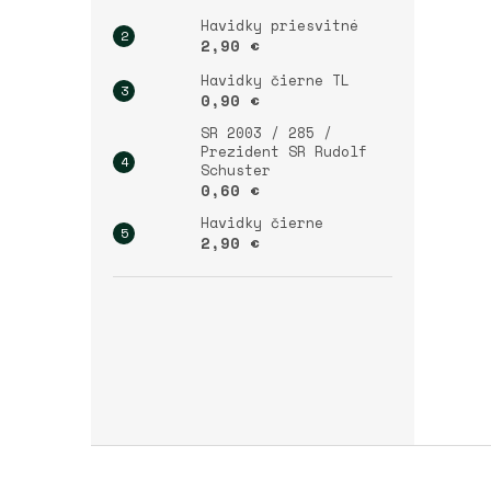
Havidky priesvitné
2,90 €
Havidky čierne TL
0,90 €
SR 2003 / 285 /
Prezident SR Rudolf
Schuster
0,60 €
Havidky čierne
2,90 €
Z
á