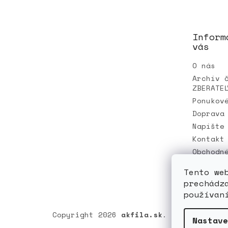
p
ä
t
Inform
i
vás
e
O nás
Archív 
ZBERATE
Ponukov
Doprava
Napíšte
Kontakt
Obchodn
Ochrana
Tento we
údajov
prechádz
používan
Copyright 2026
akfila.sk
. Všetky práv
Nastave