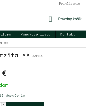
DOPRAVA A PLATBA
NAPÍŠTE NÁM
Prihlásenie
KONTAKT
OB
NÁKUPNÝ
Prázdny košík
KOŠÍK
ratúra
Ponukové listy
Kontakt
a **
rzita **
33864
 €
ová
dom
ti doručenia