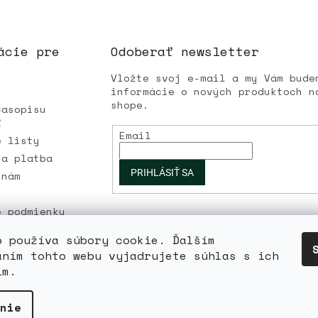
ácie pre
Odoberať newsletter
Vložte svoj e-mail a my Vám bude
informácie o nových produktoch n
shope.
časopisu
Ľ
Email
é listy
 a platba
PRIHLÁSIŤ SA
 nám
é podmienky
 osobných
b používa súbory cookie. Ďalším
aním tohto webu vyjadrujete súhlas s ich
ím.
a vyhradené.
Upraviť nastavenie cookies
nie