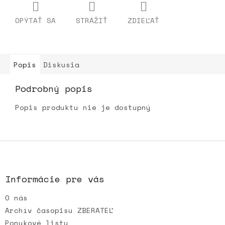
OPÝTAŤ SA
STRÁŽIŤ
ZDIEĽAŤ
Popis
Diskusia
Podrobný popis
Popis produktu nie je dostupný
Z
á
p
ä
Informácie pre vás
t
O nás
i
e
Archív časopisu ZBERATEĽ
Ponukové listy