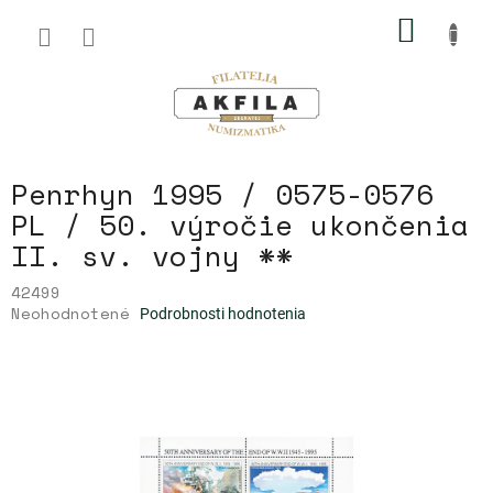
Prejsť
NÁKU
na
obsah
KOŠÍK
Penrhyn 1995 / 0575-0576
PL / 50. výročie ukončenia
II. sv. vojny **
42499
Priemerné
Neohodnotené
Podrobnosti hodnotenia
hodnotenie
produktu
je
0,0
z
5
hviezdičiek.