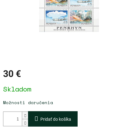
30 €
Jednotková
Skladom
cena:
Možnosti doručenia
Pridať do košíka