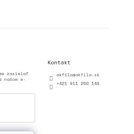
Kontakt
me zasielať
akfila
@
akfila.sk
a našom e-
+421 911 250 149