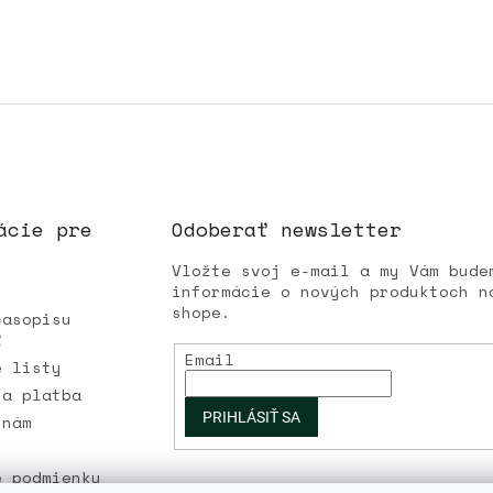
ácie pre
Odoberať newsletter
Vložte svoj e-mail a my Vám bude
informácie o nových produktoch n
shope.
časopisu
Ľ
Email
é listy
 a platba
PRIHLÁSIŤ SA
 nám
é podmienky