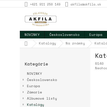
Prejsť
+421 911 250 149
akfila@akfila.sk
na
obsah
NOVINKY
Československo
Európa
Domov
Katalógy
Na známky
Katal
B
Kat
o
Preskočiť
č
Kategórie
8140
kategórie
n
Priem
Neoho
ý
hodno
NOVINKY
p
produ
Československo
a
je
Európa
0,0
n
z
e
Zámorie
5
l
Albumové listy
hviez
Katalógy