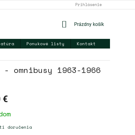
DOPRAVA A PLATBA
NAPÍŠTE NÁM
Prihlásenie
KONTAKT
OB
NÁKUPNÝ
Prázdny košík
KOŠÍK
ratúra
Ponukové listy
Kontakt
 - omnibusy 1963-1966
 €
ová
dom
ti doručenia