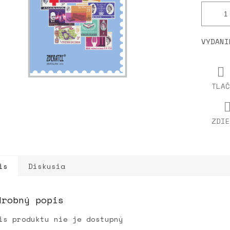
VYDAN
TLAČ
ZDIE
is
Diskusia
drobný popis
is produktu nie je dostupný