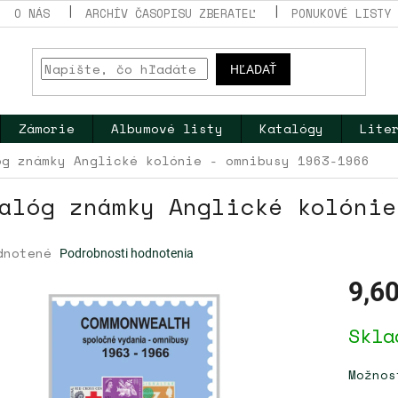
O NÁS
ARCHÍV ČASOPISU ZBERATEĽ
PONUKOVÉ LISTY
HĽADAŤ
Zámorie
Albumové listy
Katalógy
Lite
óg známky Anglické kolónie - omnibusy 1963-1966
alóg známky Anglické kolónie
erné
dnotené
Podrobnosti hodnotenia
tenie
ktu
9,60
Jednotk
Skla
cena:
dičiek.
Možnos