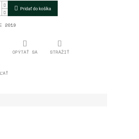
Pridať do košíka
IE 2019
OPÝTAŤ SA
STRÁŽIŤ
ĽAŤ