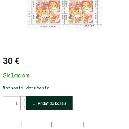
30 €
Jednotková
Skladom
cena:
Možnosti doručenia
Pridať do košíka