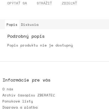
OPÝTAŤ SA
STRÁŽIŤ
ZDIEĽAŤ
Popis
Diskusia
Podrobný popis
Popis produktu nie je dostupný
Z
á
p
ä
Informácie pre vás
t
O nás
i
e
Archív časopisu ZBERATEĽ
Ponukové listy
Doprava a platba