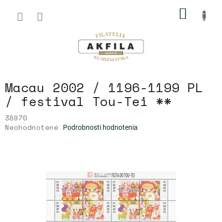
Prejsť
NÁKU
na
obsah
KOŠÍK
Macau 2002 / 1196-1199 PL
/ festival Tou-Tei **
38970
Priemerné
Neohodnotené
Podrobnosti hodnotenia
hodnotenie
produktu
je
0,0
z
5
hviezdičiek.